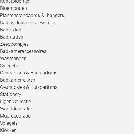
Kunstbloemen
Bloempotten
Plantenstandaards & -hangers
Bad- & doucheaccessoires
Badtextiel
Badmatten
Zeeppompjes
Badkameraccessoires
Wasmanden
Spiegels
Geurstokjes & Huisparfums
Badkamerrekken
Geurstokjes & Huisparfums
Stationery
Eigen Collectie
Wanddecoratie
Muurdecoratie
Spiegels
Klokken