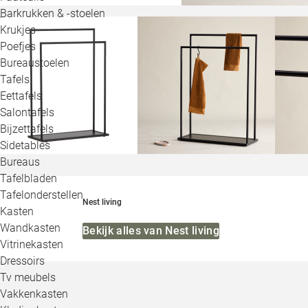
Barkrukken & -stoelen
Krukjes
Poefjes
Bureaustoelen
Tafels
Eettafels
Salontafels
Bijzettafels
Sidetables
Bureaus
Tafelbladen
Tafelonderstellen
Nest living
Kasten
Wandkasten
Bekijk alles van Nest living
Vitrinekasten
Dressoirs
Tv meubels
Vakkenkasten