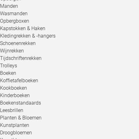
Manden
Wasmanden
Opbergboxen
Kapstokken & Haken
Kledingrekken & -hangers
Schoenenrekken
Wijnrekken
Tijdschriftenrekken
Trolleys
Boeken
Koffietafelboeken
Kookboeken
Kinderboeken
Boekenstandaards
Leesbrillen
Planten & Bloemen
Kunstplanten
Droogbloemen