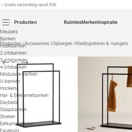
Gratis verzending vanaf €50
Producten
Ruimtes
Merken
Inspiratie
Meubels
Banken
Producten
/
Accessoires
/
Opbergen
/
Kledingrekken & -hangers
Hoekbanken
2-zitsbanken
3-zitsbanken
4-zitsbanken
Modulaire banken
U-banken
Hockers
Hal- & Eetkamerbanken
Daybeds
Slaapbanken
Stoelen
Eetkamerstoelen
Fauteuils