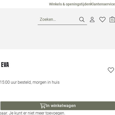
Winkels & openingstijden
Klantenservice
Zoeken…
Openingstijden
Pagina suggesties
Loods 5 Ame
 Eva
Winkels
Loods 5 Dui
5:00 uur besteld, morgen in huis
Klantenservice
Loods 5 Maas
Veelgestelde vragen
Loods 5 Slie
In winkelwagen
aar. Je kunt er niet meer toevoegen.