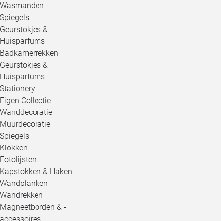
Wasmanden
Spiegels
Geurstokjes &
Huisparfums
Badkamerrekken
Geurstokjes &
Huisparfums
Stationery
Eigen Collectie
Wanddecoratie
Muurdecoratie
Spiegels
Klokken
Fotolijsten
Kapstokken & Haken
Wandplanken
Wandrekken
Magneetborden & -
accessoires