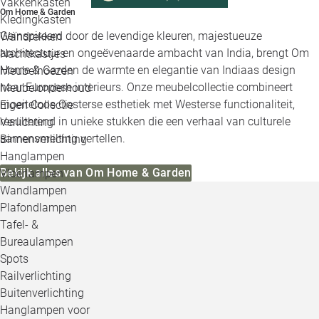
Vakkenkasten
Om Home & Garden
Kledingkasten
Geïnspireerd door de levendige kleuren, majestueuze
Wandrekken
architectuur en ongeëvenaarde ambacht van India, brengt Om
Nachtkastjes
Home & Garden de warmte en elegantie van Indiaas design
Meubelhoezen
naar Europese interieurs. Onze meubelcollectie combineert
Meubelonderhoud
moeiteloos Oosterse esthetiek met Westerse functionaliteit,
Eigen Collectie
resulterend in unieke stukken die een verhaal van culturele
Verlichting
samensmelting vertellen.
Binnenverlichting
Hanglampen
Bekijk alles van Om Home & Garden
Vloerlampen
Wandlampen
Plafondlampen
Tafel- &
Bureaulampen
Spots
Railverlichting
Buitenverlichting
Hanglampen voor