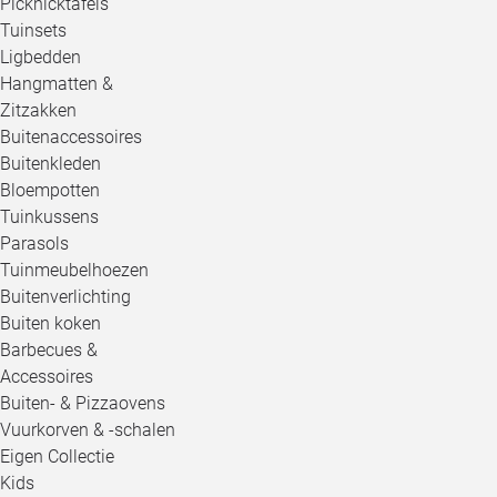
Picknicktafels
Tuinsets
Ligbedden
Hangmatten &
Zitzakken
Buitenaccessoires
Buitenkleden
Bloempotten
Tuinkussens
Parasols
Tuinmeubelhoezen
Buitenverlichting
Buiten koken
Barbecues &
Accessoires
Buiten- & Pizzaovens
Vuurkorven & -schalen
Eigen Collectie
Kids