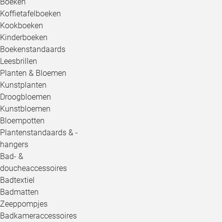
Boeken
Koffietafelboeken
Kookboeken
Kinderboeken
Boekenstandaards
Leesbrillen
Planten & Bloemen
Kunstplanten
Droogbloemen
Kunstbloemen
Bloempotten
Plantenstandaards & -
hangers
Bad- &
doucheaccessoires
Badtextiel
Badmatten
Zeeppompjes
Badkameraccessoires