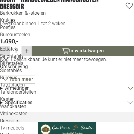
Dressoir
Loo
Fauteuils
Barkrukken & -stoelen
Krukjes
Loo
Leverbaar binnen 1 tot 2 weken
Poefjes
Bureaustoelen
Loo
1.090,-
Tafels
Eettafels
In winkelwagen
Loo
Salontafels
Nog 1 beschikbaar. Je kunt er niet meer toevoegen.
Bijzettafels
Omschrijving
Loo
Sidetables
Bureaus
Toon meer
Tafelbladen
Afmetingen
Alle 
Tafelonderstellen
Kasten
Specificaties
Wandkasten
Vitrinekasten
Dressoirs
Tv meubels