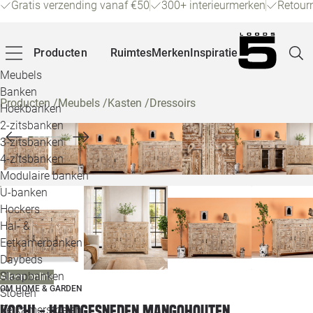
Gratis verzending vanaf €50
300+ interieurmerken
Retour
Producten
Ruimtes
Merken
Inspiratie
Meubels
Banken
Producten
/
Meubels
/
Kasten
/
Dressoirs
Hoekbanken
Pagina
2-zitsbanken
3-zitsbanken
4-zitsbanken
Winke
Modulaire banken
U-banken
Klant
Hockers
Hal- &
Veelg
Eetkamerbanken
Daybeds
Openin
Slaapbanken
Alleen online
Loo
OM HOME & GARDEN
Stoelen
Kochi - Handgesneden Mangohouten
Eetkamerstoelen