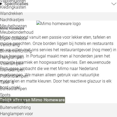
Vakkenkasten
Specificaties
Kledingkasten
Wandrekken
Nachtkastjes
Meubelhoezen
Mimo Homeware
Meubelonderhoud
Mimo ontstond vanuit een passie voor lekker eten, tafelen en
Eigen Collectie
mooie gerechten. Onze borden liggen bij hotels en restaurants
Verlichting
en we willen met ons servies het restaurantgevoel (nog meer) in
Binnenverlichting
huis brengen. In Portugal maakt men al honderden jaren het
Hanglampen
mooiste keramiek en hoogwaardig servies. Een eeuwenoude
Vloerlampen
Portugese ambacht die we met Mimo naar Nederland
Wandlampen
overbrengen. We maken alleen gebruik van natuurlijke
Plafondlampen
materialen en matte kleuren. Door het reactieve glazuur is elk
Tafel- &
bord uniek!
Bureaulampen
Spots
Bekijk alles van Mimo Homeware
Railverlichting
Buitenverlichting
Hanglampen voor