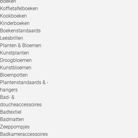
Boeken
Koffietafelboeken
Kookboeken
Kinderboeken
Boekenstandaards
Leesbrillen
Planten & Bloemen
Kunstplanten
Droogbloemen
Kunstbloemen
Bloempotten
Plantenstandaards & -
hangers
Bad- &
doucheaccessoires
Badtextiel
Badmatten
Zeeppompjes
Badkameraccessoires