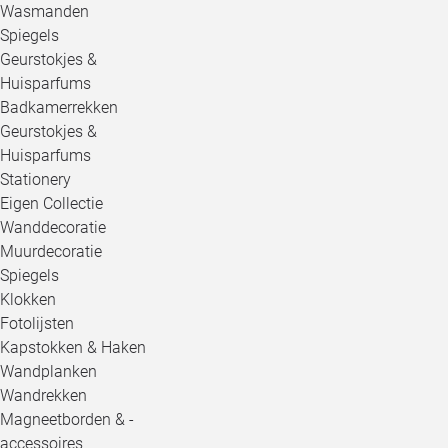
Wasmanden
Spiegels
Geurstokjes &
Huisparfums
Badkamerrekken
Geurstokjes &
Huisparfums
Stationery
Eigen Collectie
Wanddecoratie
Muurdecoratie
Spiegels
Klokken
Fotolijsten
Kapstokken & Haken
Wandplanken
Wandrekken
Magneetborden & -
accessoires