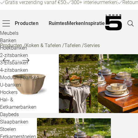
Gratis verzending vanaf €50
300+ interieurmerken
Retour
Producten
Ruimtes
Merken
Inspiratie
Meubels
Banken
Producten
/
Koken & Tafelen
/
Tafelen
/
Servies
Hoekbanken
Pagina
2-zitsbanken
3-zitsbanken
4-zitsbanken
Winke
Modulaire banken
U-banken
Klant
Hockers
Hal- &
Veelg
Eetkamerbanken
Daybeds
Openin
Slaapbanken
Loo
Stoelen
Eetkamerstoelen