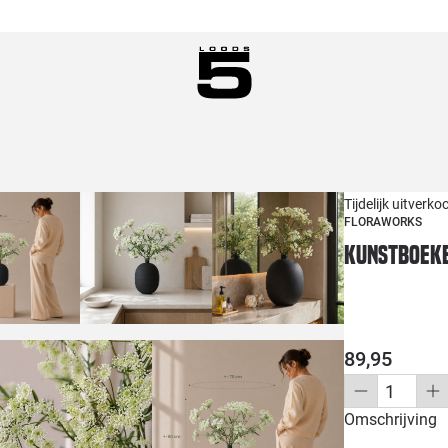
Tijdelijk uitverko
FLORAWORKS
Kunstboeke
89,95
Omschrijving