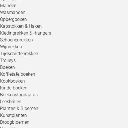
Manden
Wasmanden
Opbergboxen
Kapstokken & Haken
Kledingrekken & -hangers
Schoenenrekken
Wijnrekken
Tijdschriftenrekken
Trolleys
Boeken
Koffietafelboeken
Kookboeken
Kinderboeken
Boekenstandaards
Leesbrillen
Planten & Bloemen
Kunstplanten
Droogbloemen