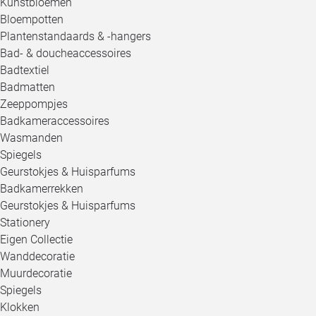
Kunstbloemen
Bloempotten
Plantenstandaards & -hangers
Bad- & doucheaccessoires
Badtextiel
Badmatten
Zeeppompjes
Badkameraccessoires
Wasmanden
Spiegels
Geurstokjes & Huisparfums
Badkamerrekken
Geurstokjes & Huisparfums
Stationery
Eigen Collectie
Wanddecoratie
Muurdecoratie
Spiegels
Klokken