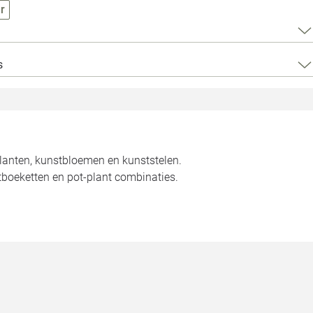
Loods 5 Za
r
Loods 5 Gara
s
Alle openingst
planten, kunstbloemen en kunststelen.
tboeketten en pot-plant combinaties.