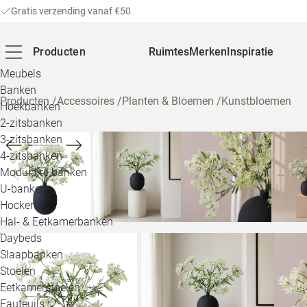
Gratis verzending vanaf €50
Producten
Ruimtes
Merken
Inspiratie
Meubels
Banken
Producten
/
Accessoires
/
Planten & Bloemen
/
Kunstbloemen
Hoekbanken
2-zitsbanken
3-zitsbanken
4-zitsbanken
Modulaire banken
U-banken
Hockers
Hal- & Eetkamerbanken
Daybeds
Slaapbanken
Stoelen
Eetkamerstoelen
Fauteuils