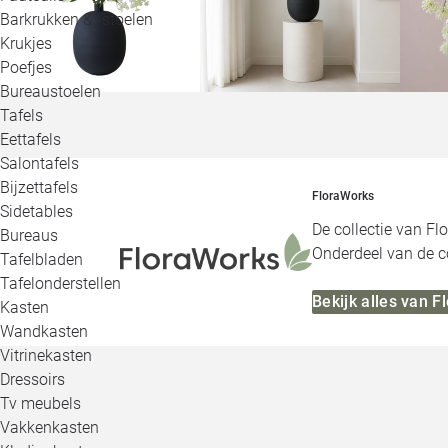
Barkrukken & -stoelen
Krukjes
Poefjes
Bureaustoelen
Tafels
Eettafels
Salontafels
Bijzettafels
FloraWorks
Sidetables
De collectie van Fl
Bureaus
Onderdeel van de co
Tafelbladen
Tafelonderstellen
Bekijk alles van 
Kasten
Wandkasten
Vitrinekasten
Dressoirs
Tv meubels
Vakkenkasten