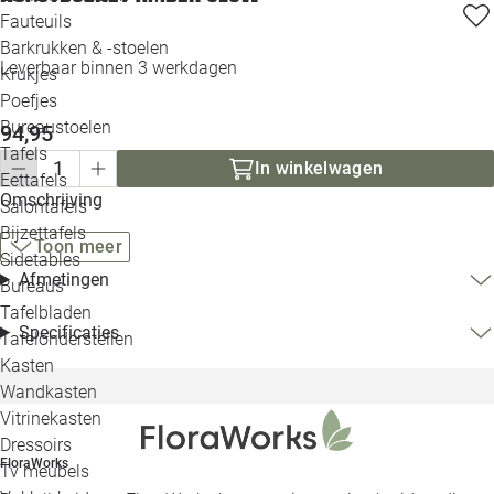
Loo
Fauteuils
Barkrukken & -stoelen
Leverbaar binnen 3 werkdagen
Krukjes
Loo
Poefjes
Bureaustoelen
94,95
Loo
Tafels
In winkelwagen
Eettafels
Loo
Omschrijving
Salontafels
Bijzettafels
Toon meer
Loo
Sidetables
Afmetingen
Bureaus
Tafelbladen
Alle 
Specificaties
Tafelonderstellen
Kasten
Wandkasten
Vitrinekasten
Dressoirs
FloraWorks
Tv meubels