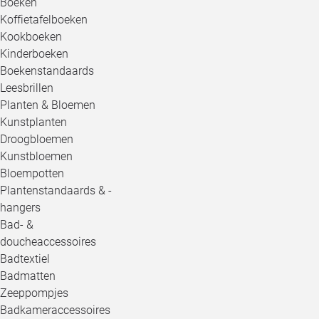
Boeken
Koffietafelboeken
Kookboeken
Kinderboeken
Boekenstandaards
Leesbrillen
Planten & Bloemen
Kunstplanten
Droogbloemen
Kunstbloemen
Bloempotten
Plantenstandaards & -
hangers
Bad- &
doucheaccessoires
Badtextiel
Badmatten
Zeeppompjes
Badkameraccessoires