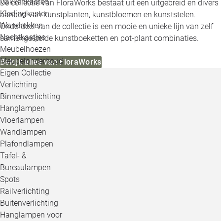
Vakkenkasten
De collectie van FloraWorks bestaat uit een uitgebreid en divers
Kledingkasten
aanbod van kunstplanten, kunstbloemen en kunststelen.
Wandrekken
Onderdeel van de collectie is een mooie en unieke lijn van zelf
Nachtkastjes
samengestelde kunstboeketten en pot-plant combinaties.
Meubelhoezen
Meubelonderhoud
Bekijk alles van FloraWorks
Eigen Collectie
Verlichting
Binnenverlichting
Hanglampen
Vloerlampen
Wandlampen
Plafondlampen
Tafel- &
Bureaulampen
Spots
Railverlichting
Buitenverlichting
Hanglampen voor