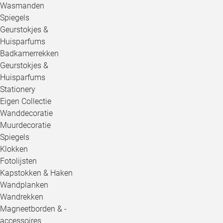
Wasmanden
Spiegels
Geurstokjes &
Huisparfums
Badkamerrekken
Geurstokjes &
Huisparfums
Stationery
Eigen Collectie
Wanddecoratie
Muurdecoratie
Spiegels
Klokken
Fotolijsten
Kapstokken & Haken
Wandplanken
Wandrekken
Magneetborden & -
accessoires