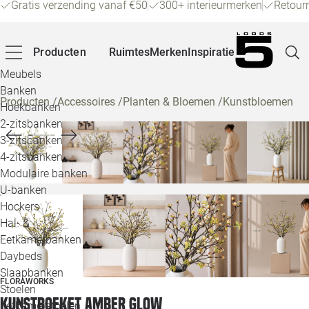
Gratis verzending vanaf €50
300+ interieurmerken
Retour
Producten
Ruimtes
Merken
Inspiratie
Meubels
Banken
Producten
/
Accessoires
/
Planten & Bloemen
/
Kunstbloemen
Hoekbanken
Pagina
2-zitsbanken
3-zitsbanken
4-zitsbanken
Winke
Modulaire banken
U-banken
Klant
Hockers
Hal- &
Veelg
Eetkamerbanken
Daybeds
Openin
Slaapbanken
FLORAWORKS
Loo
Stoelen
Kunstboeket Amber Glow
Eetkamerstoelen