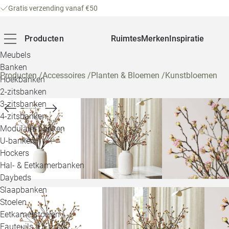
Gratis verzending vanaf €50
Producten
Ruimtes
Merken
Inspiratie
Meubels
Banken
Producten
/
Accessoires
/
Planten & Bloemen
/
Kunstbloemen
Hoekbanken
2-zitsbanken
3-zitsbanken
4-zitsbanken
Modulaire banken
U-banken
Hockers
Hal- & Eetkamerbanken
Daybeds
Slaapbanken
Stoelen
Eetkamerstoelen
Fauteuils