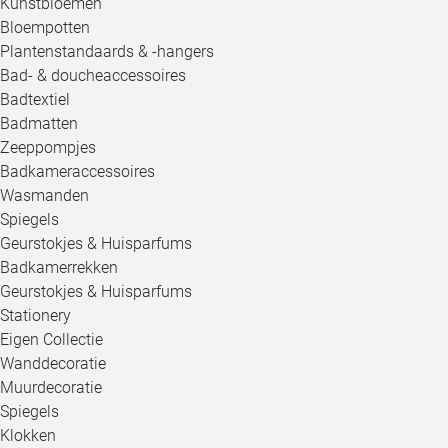
Kunstbloemen
Bloempotten
Plantenstandaards & -hangers
Bad- & doucheaccessoires
Badtextiel
Badmatten
Zeeppompjes
Badkameraccessoires
Wasmanden
Spiegels
Geurstokjes & Huisparfums
Badkamerrekken
Geurstokjes & Huisparfums
Stationery
Eigen Collectie
Wanddecoratie
Muurdecoratie
Spiegels
Klokken