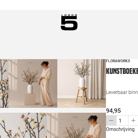
FLORAWORKS
Kunstboeke
Leverbaar bin
94,95
Omschrijving