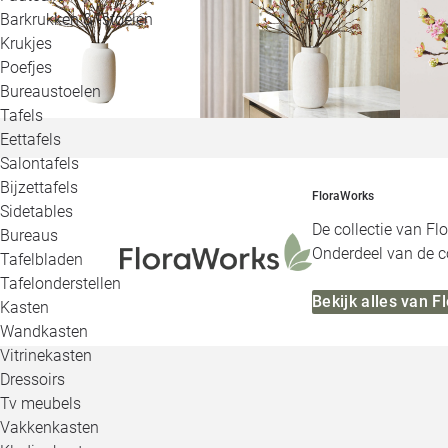
Barkrukken & -stoelen
Krukjes
Poefjes
Bureaustoelen
Tafels
Eettafels
Salontafels
Bijzettafels
FloraWorks
Sidetables
De collectie van Fl
Bureaus
Onderdeel van de co
Tafelbladen
Tafelonderstellen
Bekijk alles van 
Kasten
Wandkasten
Vitrinekasten
Dressoirs
Tv meubels
Vakkenkasten