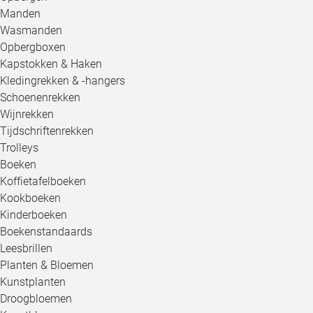
Manden
Wasmanden
Opbergboxen
Kapstokken & Haken
Kledingrekken & -hangers
Schoenenrekken
Wijnrekken
Tijdschriftenrekken
Trolleys
Boeken
Koffietafelboeken
Kookboeken
Kinderboeken
Boekenstandaards
Leesbrillen
Planten & Bloemen
Kunstplanten
Droogbloemen