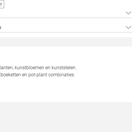
Loods 5 Za
r
Loods 5 Gara
s
Alle openingst
planten, kunstbloemen en kunststelen.
tboeketten en pot-plant combinaties.