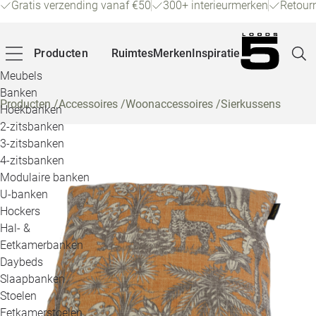
Gratis verzending vanaf €50
300+ interieurmerken
Retour
Producten
Ruimtes
Merken
Inspiratie
Meubels
Banken
Producten
/
Accessoires
/
Woonaccessoires
/
Sierkussens
Hoekbanken
Pagina
2-zitsbanken
3-zitsbanken
4-zitsbanken
Winke
Modulaire banken
U-banken
Klant
Hockers
Hal- &
Veelg
Eetkamerbanken
Daybeds
Openin
Slaapbanken
Loo
Stoelen
Eetkamerstoelen