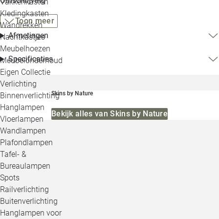
Omschrijving
Vakkenkasten
Kledingkasten
Toon meer
Wandrekken
Afmetingen
Nachtkastjes
Meubelhoezen
Specificaties
Meubelonderhoud
Eigen Collectie
Verlichting
Skins by Nature
Binnenverlichting
Hanglampen
Bekijk alles van Skins by Nature
Vloerlampen
Wandlampen
Plafondlampen
Tafel- &
Bureaulampen
Spots
Railverlichting
Buitenverlichting
Hanglampen voor