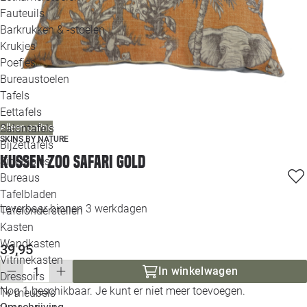
Loo
Fauteuils
Barkrukken & -stoelen
Krukjes
Loo
Poefjes
Bureaustoelen
Loo
Tafels
Eettafels
Loo
Salontafels
Alleen online
SKINS BY NATURE
Bijzettafels
Loo
Kussen zoo safari gold
Sidetables
Bureaus
Tafelbladen
Alle 
Leverbaar binnen 3 werkdagen
Tafelonderstellen
Kasten
Wandkasten
39,95
Vitrinekasten
In winkelwagen
Dressoirs
Nog 1 beschikbaar. Je kunt er niet meer toevoegen.
Tv meubels