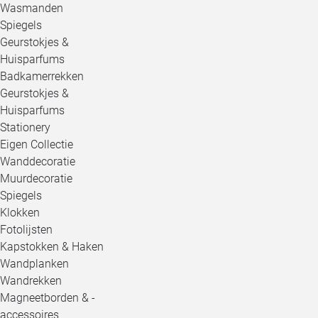
Wasmanden
Spiegels
Geurstokjes &
Huisparfums
Badkamerrekken
Geurstokjes &
Huisparfums
Stationery
Eigen Collectie
Wanddecoratie
Muurdecoratie
Spiegels
Klokken
Fotolijsten
Kapstokken & Haken
Wandplanken
Wandrekken
Magneetborden & -
accessoires