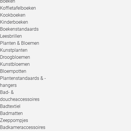
Boeken
Koffietafelboeken
Kookboeken
Kinderboeken
Boekenstandaards
Leesbrillen
Planten & Bloemen
Kunstplanten
Droogbloemen
Kunstbloemen
Bloempotten
Plantenstandaards & -
hangers
Bad- &
doucheaccessoires
Badtextiel
Badmatten
Zeeppompjes
Badkameraccessoires