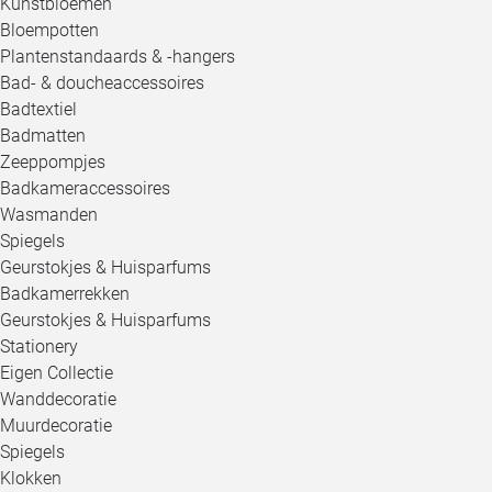
Kunstbloemen
Bloempotten
Plantenstandaards & -hangers
Bad- & doucheaccessoires
Badtextiel
Badmatten
Zeeppompjes
Badkameraccessoires
Wasmanden
Spiegels
Geurstokjes & Huisparfums
Badkamerrekken
Geurstokjes & Huisparfums
Stationery
Eigen Collectie
Wanddecoratie
Muurdecoratie
Spiegels
Klokken