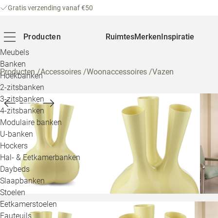
Gratis verzending vanaf €50
Producten
Ruimtes
Merken
Inspiratie
Meubels
Banken
Producten
/
Accessoires
/
Woonaccessoires
/
Vazen
Hoekbanken
2-zitsbanken
3-zitsbanken
4-zitsbanken
Modulaire banken
U-banken
Hockers
Hal- & Eetkamerbanken
Daybeds
Slaapbanken
Stoelen
Eetkamerstoelen
Fauteuils