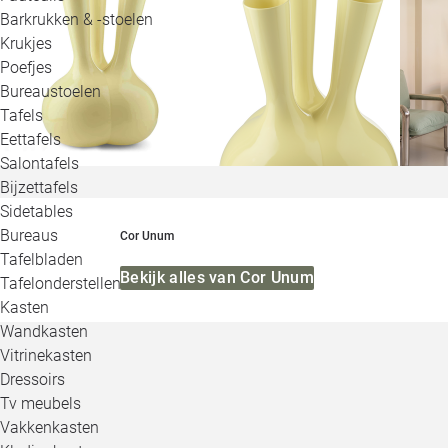
Barkrukken & -stoelen
Krukjes
Poefjes
Bureaustoelen
Tafels
Eettafels
Salontafels
Bijzettafels
Sidetables
Bureaus
Cor Unum
Tafelbladen
Bekijk alles van Cor Unum
Tafelonderstellen
Kasten
Wandkasten
Vitrinekasten
Dressoirs
Tv meubels
Vakkenkasten