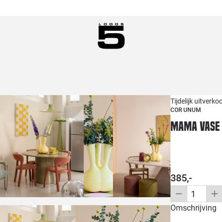
Tijdelijk uitverko
COR UNUM
Mama Vase 
385,-
Omschrijving