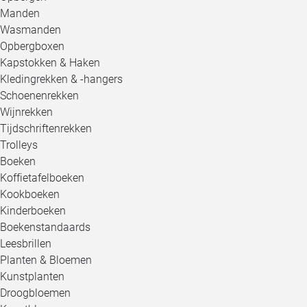
Manden
Wasmanden
Opbergboxen
Kapstokken & Haken
Kledingrekken & -hangers
Schoenenrekken
Wijnrekken
Tijdschriftenrekken
Trolleys
Boeken
Koffietafelboeken
Kookboeken
Kinderboeken
Boekenstandaards
Leesbrillen
Planten & Bloemen
Kunstplanten
Droogbloemen