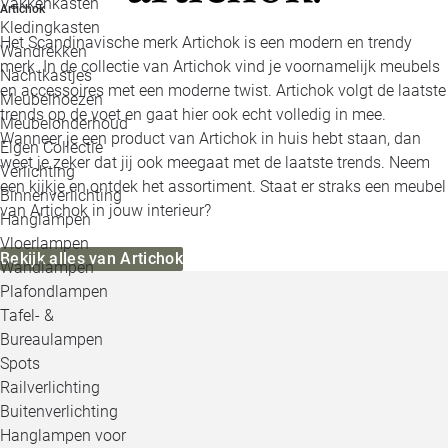
Vakkenkasten
Artichok
Kledingkasten
Het Scandinavische merk Artichok is een modern en trendy
Wandrekken
merk. In de collectie van Artichok vind je voornamelijk meubels
Nachtkastjes
en accessoires met een moderne twist. Artichok volgt de laatste
Meubelhoezen
trends op de voet en gaat hier ook echt volledig in mee.
Meubelonderhoud
Wanneer je een product van Artichok in huis hebt staan, dan
Eigen Collectie
weet je zeker dat jij ook meegaat met de laatste trends. Neem
Verlichting
een kijkje en ontdek het assortiment. Staat er straks een meubel
Binnenverlichting
van Artichok in jouw interieur?
Hanglampen
Vloerlampen
Bekijk alles van Artichok
Wandlampen
Plafondlampen
Tafel- &
Bureaulampen
Spots
Railverlichting
Buitenverlichting
Hanglampen voor