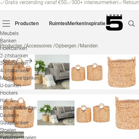
Gratis verzending vanaf €50
300+ interieurmerken
Retour
Producten
Ruimtes
Merken
Inspiratie
Meubels
Banken
Producten
/
Accessoires
/
Opbergen
/
Manden
Hoekbanken
Pagina
2-zitsbanken
3-zitsbanken
4-zitsbanken
Winke
Modulaire banken
U-banken
Klant
Hockers
Hal- &
Veelg
Eetkamerbanken
Daybeds
Openin
Slaapbanken
Loo
Stoelen
Alleen online
Eetkamerstoelen