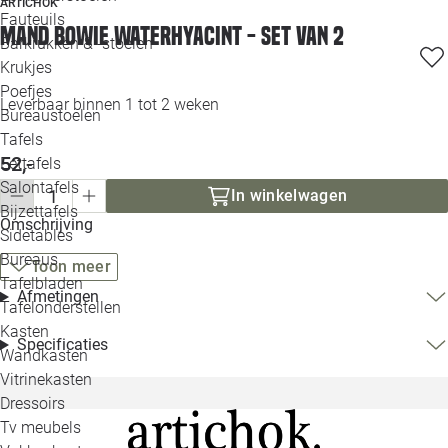
ARTICHOK
Loo
Fauteuils
Mand Bowie waterhyacint - set van 2
Barkrukken & -stoelen
Krukjes
Loo
Poefjes
Leverbaar binnen 1 tot 2 weken
Bureaustoelen
Loo
Tafels
52,-
Eettafels
Loo
Salontafels
In winkelwagen
Bijzettafels
Omschrijving
Loo
Sidetables
Bureaus
Toon meer
Tafelbladen
Afmetingen
Alle 
Tafelonderstellen
Kasten
Specificaties
Wandkasten
Vitrinekasten
Dressoirs
Tv meubels