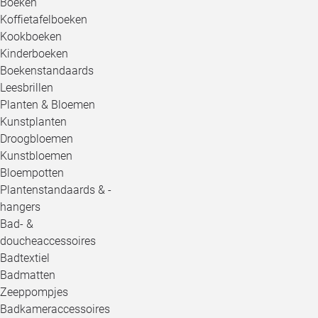
Boeken
Koffietafelboeken
Kookboeken
Kinderboeken
Boekenstandaards
Leesbrillen
Planten & Bloemen
Kunstplanten
Droogbloemen
Kunstbloemen
Bloempotten
Plantenstandaards & -
hangers
Bad- &
doucheaccessoires
Badtextiel
Badmatten
Zeeppompjes
Badkameraccessoires