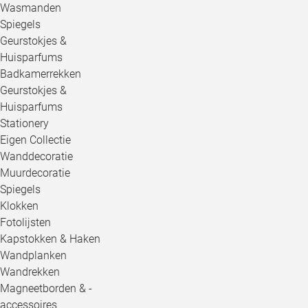
Wasmanden
Spiegels
Geurstokjes &
Huisparfums
Badkamerrekken
Geurstokjes &
Huisparfums
Stationery
Eigen Collectie
Wanddecoratie
Muurdecoratie
Spiegels
Klokken
Fotolijsten
Kapstokken & Haken
Wandplanken
Wandrekken
Magneetborden & -
accessoires