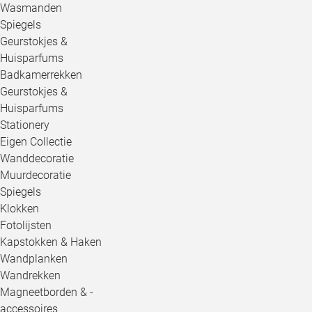
Wasmanden
Spiegels
Geurstokjes &
Huisparfums
Badkamerrekken
Geurstokjes &
Huisparfums
Stationery
Eigen Collectie
Wanddecoratie
Muurdecoratie
Spiegels
Klokken
Fotolijsten
Kapstokken & Haken
Wandplanken
Wandrekken
Magneetborden & -
accessoires