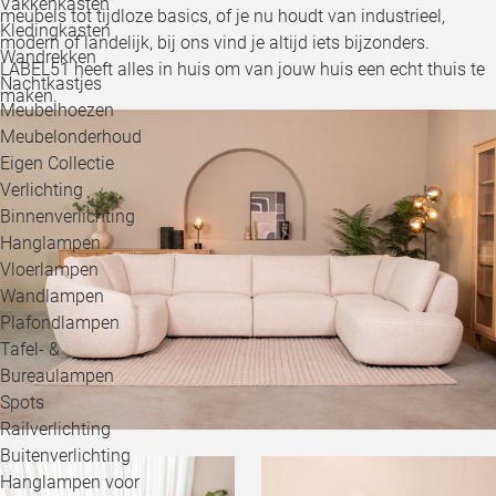
Vakkenkasten
meubels tot tijdloze basics, of je nu houdt van industrieel,
Kledingkasten
modern of landelijk, bij ons vind je altijd iets bijzonders.
Wandrekken
LABEL51 heeft alles in huis om van jouw huis een echt thuis te
Nachtkastjes
maken.
Meubelhoezen
Meubelonderhoud
Eigen Collectie
Verlichting
Binnenverlichting
Hanglampen
Vloerlampen
Wandlampen
Plafondlampen
Tafel- &
Bureaulampen
Spots
Railverlichting
Buitenverlichting
Hanglampen voor