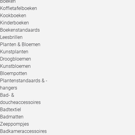
Boeken
Koffietafelboeken
Kookboeken
Kinderboeken
Boekenstandaards
Leesbrillen
Planten & Bloemen
Kunstplanten
Droogbloemen
Kunstbloemen
Bloempotten
Plantenstandaards & -
hangers
Bad- &
doucheaccessoires
Badtextiel
Badmatten
Zeeppompjes
Badkameraccessoires