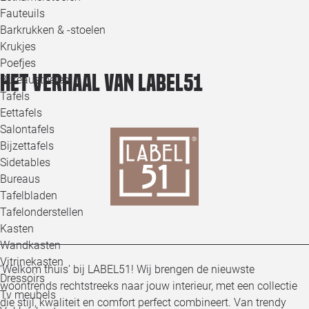
Loo
Fauteuils
Barkrukken & -stoelen
Krukjes
Loo
Poefjes
Het verhaal van LABEL51
Bureaustoelen
Loo
Tafels
Eettafels
Loo
Salontafels
Bijzettafels
Loo
Sidetables
Bureaus
Tafelbladen
Alle 
Tafelonderstellen
Kasten
Wandkasten
Vitrinekasten
‘Welkom thuis’ bij LABEL51! Wij brengen de nieuwste
Dressoirs
woontrends rechtstreeks naar jouw interieur, met een collectie
Tv meubels
die stijl, kwaliteit en comfort perfect combineert. Van trendy