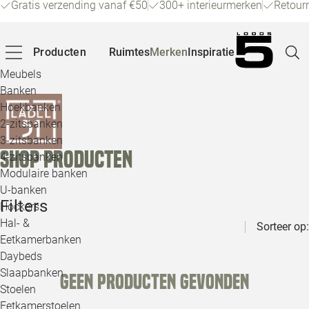
Gratis verzending vanaf €50
300+ interieurmerken
Retour
Producten
Ruimtes
Merken
Inspiratie
Meubels
Banken
Hoekbanken
Pagina
2-zitsbanken
3-zitsbanken
Shop producten
4-zitsbanken
Winke
Modulaire banken
U-banken
Klant
Filters
Hockers
Hal- &
Sorteer op:
Veelg
Eetkamerbanken
Daybeds
Openin
Slaapbanken
Geen producten gevonden
Loo
Stoelen
Eetkamerstoelen