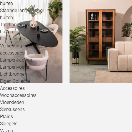
buiten
Staande lampen voor
buiten
Tafellampen voor
buiten
Lichtslingers
Verlichting
accessoires
Lampenkappen
Lampenvoeten
Lichtbronnen
Eigen Collectie
Accessoires
Woonaccessoires
Vloerkleden
Sierkussens
Plaids
Spiegels
Vazen