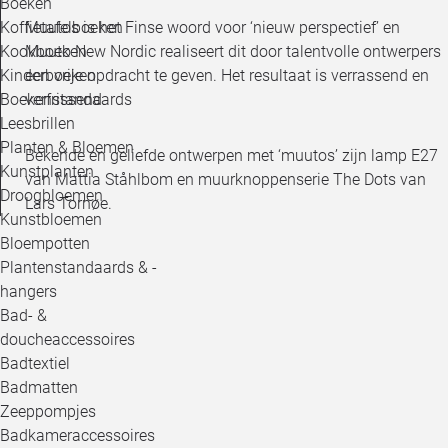
Boeken
Muutos is het Finse woord voor ‘nieuw perspectief’ en
Koffietafelboeken
Muuto New Nordic realiseert dit door talentvolle ontwerpers
Kookboeken
een vrije opdracht te geven. Het resultaat is verrassend en
Kinderboeken
verfrissend.
Boekenstandaards
Leesbrillen
Planten & Bloemen
Bekende en geliefde ontwerpen met ‘muutos’ zijn lamp E27
Kunstplanten
van Mattia Ståhlbom en muurknoppenserie The Dots van
Droogbloemen
Lars Tornøe.
Kunstbloemen
Bloempotten
Plantenstandaards & -
hangers
Bad- &
doucheaccessoires
Badtextiel
Badmatten
Zeeppompjes
Badkameraccessoires