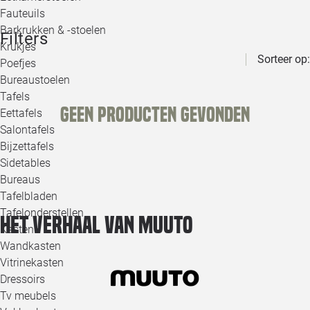
Loo
Fauteuils
Barkrukken & -stoelen
Filters
Krukjes
Loo
Sorteer op:
Poefjes
Bureaustoelen
Loo
Tafels
Geen producten gevonden
Eettafels
Loo
Salontafels
Bijzettafels
Loo
Sidetables
(out
Bureaus
Tafelbladen
Alle 
Tafelonderstellen
Het verhaal van Muuto
Kasten
Wandkasten
Vitrinekasten
Dressoirs
Tv meubels