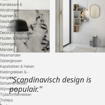
Kandelaars &
Windlichten
Kaarsen &
Geurkaarsen
Schalen & Dienbladen
Decoratie objecten
Huiden & Vachten
Opbergen
Manden
Wasmanden
Opbergboxen
Kapstokken & Haken
Kledingrekken & -
''Scandinavisch design is
hangers
Schoenenrekken
populair.''
Wijnrekken
Tijdschriftenrekken
Trolleys