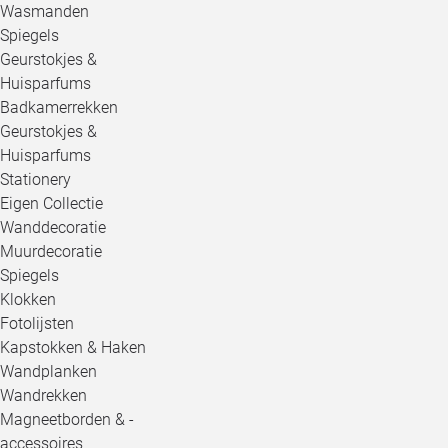
Wasmanden
Spiegels
Geurstokjes &
Huisparfums
Badkamerrekken
Geurstokjes &
Huisparfums
Stationery
Eigen Collectie
Wanddecoratie
Muurdecoratie
Spiegels
Klokken
Fotolijsten
Kapstokken & Haken
Wandplanken
Wandrekken
Magneetborden & -
accessoires