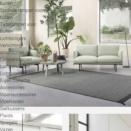
buiten
Staande lampen voor
buiten
Tafellampen voor
buiten
Lichtslingers
Verlichting
accessoires
Lampenkappen
Lampenvoeten
Lichtbronnen
Eigen Collectie
Accessoires
Woonaccessoires
Vloerkleden
Sierkussens
Plaids
Spiegels
Vazen