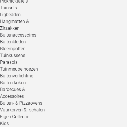
Picknicktafels
Tuinsets
Ligbedden
Hangmatten &
Zitzakken
Buitenaccessoires
Buitenkleden
Bloempotten
Tuinkussens
Parasols
Tuinmeubelhoezen
Buitenverlichting
Buiten koken
Barbecues &
Accessoires
Buiten- & Pizzaovens
Vuurkorven & -schalen
Eigen Collectie
Kids