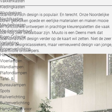
Vakkenkasten
Kledingkasten
Wandrekken
Scandinavisch design is populair. En terecht. Onze Noordelijke
Nachtkastjes
buren gebruiken goede en eerlijke materialen en maken mooie
Meubelhoezen
en functionele ontwerpen in prachtige kleurenpaletten die vaak
Meubelonderhoud
ook nog zeer betaalbaar zijn. Muuto is een Deens merk dat
Eigen Collectie
Scandinavisch design verder op de kaart wil zetten. Niet de zeer
Verlichting
geliefde designklassiekers, maar vernieuwend design van jonge,
Binnenverlichting
talentvolle ontwerpers.
Hanglampen
Vloerlampen
Wandlampen
Plafondlampen
Tafel- &
Bureaulampen
Spots
Railverlichting
Buitenverlichting
Hanglampen voor