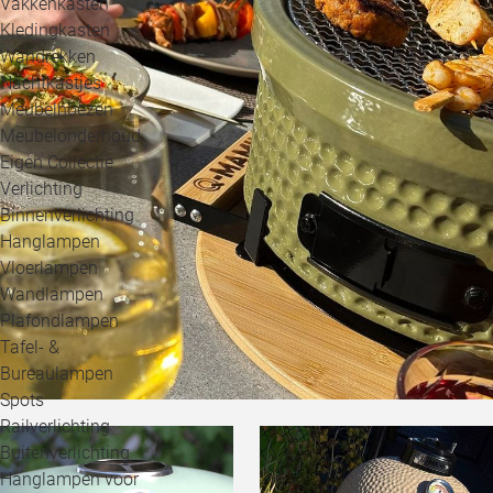
Vakkenkasten
Kledingkasten
Wandrekken
Nachtkastjes
Meubelhoezen
Meubelonderhoud
Eigen Collectie
Verlichting
Binnenverlichting
Hanglampen
Vloerlampen
Wandlampen
Plafondlampen
Tafel- &
Bureaulampen
Spots
Railverlichting
Buitenverlichting
Hanglampen voor