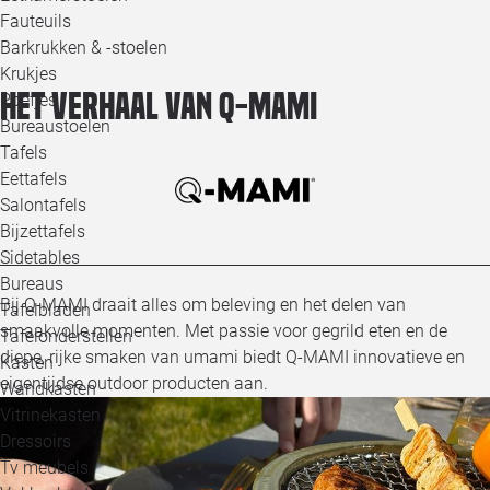
Loo
Fauteuils
Barkrukken & -stoelen
Krukjes
Loo
Het verhaal van Q-MAMI
Poefjes
Bureaustoelen
Loo
Tafels
Eettafels
Loo
Salontafels
Bijzettafels
Loo
Sidetables
Bureaus
Bij Q-MAMI draait alles om beleving en het delen van
Tafelbladen
Alle 
smaakvolle momenten. Met passie voor gegrild eten en de
Tafelonderstellen
diepe, rijke smaken van umami biedt Q-MAMI innovatieve en
Kasten
eigentijdse outdoor producten aan.
Wandkasten
Vitrinekasten
Dressoirs
Tv meubels