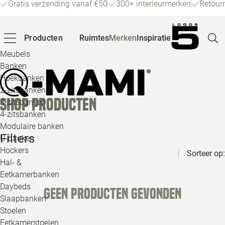
Gratis verzending vanaf €50
300+ interieurmerken
Retour
Producten
Ruimtes
Merken
Inspiratie
Meubels
Banken
Hoekbanken
Pagina
2-zitsbanken
Shop producten
3-zitsbanken
4-zitsbanken
Winke
Modulaire banken
Filters
U-banken
Klant
Hockers
Sorteer op:
Hal- &
Veelg
Eetkamerbanken
Daybeds
Geen producten gevonden
Openin
Slaapbanken
Loo
Stoelen
Eetkamerstoelen