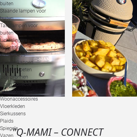
buiten
Staande lampen voor
buiten
Tafellampen voor
buiten
Lichtslingers
Verlichting
accessoires
Lampenkappen
Lampenvoeten
Lichtbronnen
Eigen Collectie
Accessoires
Woonaccessoires
Vloerkleden
Sierkussens
Plaids
"Q-MAMI – CONNECT
Spiegels
Vazen