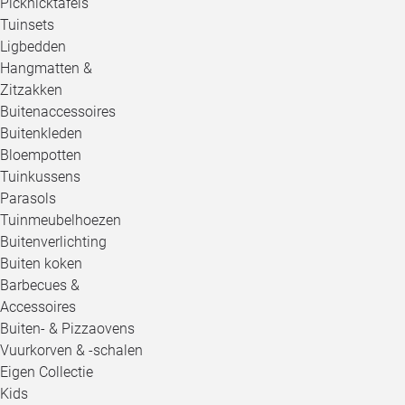
Picknicktafels
Tuinsets
Ligbedden
Hangmatten &
Zitzakken
Buitenaccessoires
Buitenkleden
Bloempotten
Tuinkussens
Parasols
Tuinmeubelhoezen
Buitenverlichting
Buiten koken
Barbecues &
Accessoires
Buiten- & Pizzaovens
Vuurkorven & -schalen
Eigen Collectie
Kids