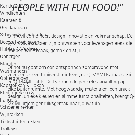
PEOPLE WITH FUN FOOD!"
Kandelaars &
Windlichten
Kaarsen &
Geurkaarsen
Schalen & Dienbladen
Q-MAMI combineert design, innovatie en vakmanschap. De
Decoratie objecten
Q-MAMI producten zijn ontworpen voor levensgenieters die
Huiden & Vachten
houden van smaak, gemak en stijl.
Opbergen
Manden
Of het nu gaat om een ontspannen zomeravond met
Wasmanden
vrienden of een bruisend tuinfeest, de Q-MAMI Kamado Grill
Opbergboxen
en Q-MAMI Table Grill vormen de perfecte aanvulling op
Kapstokken & Haken
elke buitenruimte. Met hoogwaardig materialen, een uniek
Kledingrekken & -
design, unieke kleuren en slimme functionaliteiten, brengt Q-
hangers
MAMI ultiem gebruiksgemak naar jouw tuin.
Schoenenrekken
Wijnrekken
Tijdschriftenrekken
Trolleys