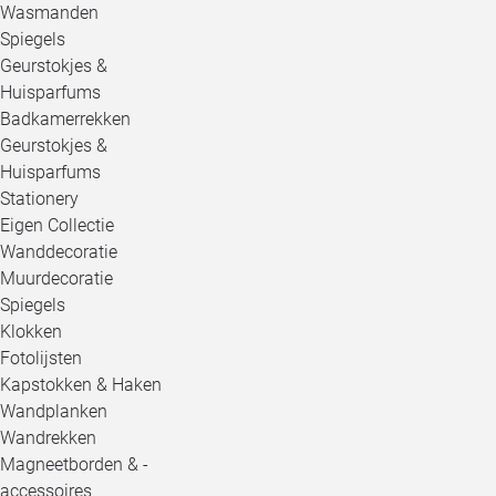
Wasmanden
Spiegels
Geurstokjes &
Huisparfums
Badkamerrekken
Geurstokjes &
Huisparfums
Stationery
Eigen Collectie
Wanddecoratie
Muurdecoratie
Spiegels
Klokken
Fotolijsten
Kapstokken & Haken
Wandplanken
Wandrekken
Magneetborden & -
accessoires