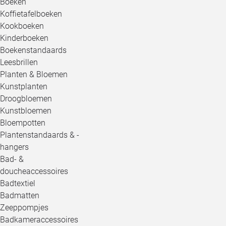
Boeken
Koffietafelboeken
Kookboeken
Kinderboeken
Boekenstandaards
Leesbrillen
Planten & Bloemen
Kunstplanten
Droogbloemen
Kunstbloemen
Bloempotten
Plantenstandaards & -
hangers
Bad- &
doucheaccessoires
Badtextiel
Badmatten
Zeeppompjes
Badkameraccessoires