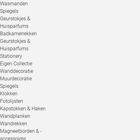
Wasmanden
Spiegels
Geurstokjes &
Huisparfums
Badkamerrekken
Geurstokjes &
Huisparfums
Stationery
Eigen Collectie
Wanddecoratie
Muurdecoratie
Spiegels
Klokken
Fotolijsten
Kapstokken & Haken
Wandplanken
Wandrekken
Magneetborden & -
accessoires