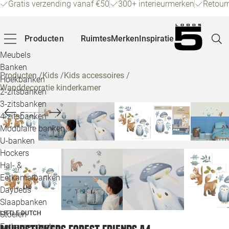
Gratis verzending vanaf €50
300+ interieurmerken
Retour
Producten
Ruimtes
Merken
Inspiratie
Meubels
Banken
Producten
/
Kids
/
Kids accessoires
/
Hoekbanken
Wanddecoratie kinderkamer
Pagina
2-zitsbanken
3-zitsbanken
4-zitsbanken
Winke
Modulaire banken
U-banken
Klant
Hockers
Hal- &
Veelg
Eetkamerbanken
Daybeds
Openin
Slaapbanken
Loo
LITTLE DUTCH
Stoelen
Eetkamerstoelen