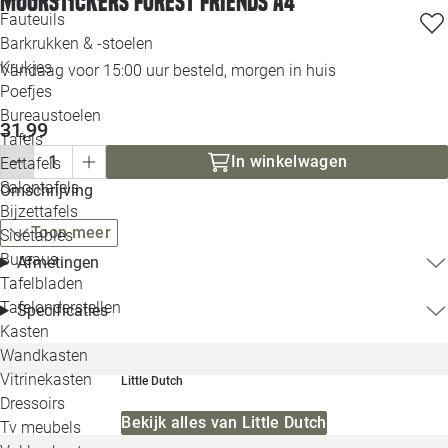
Muurstickers Forest Friends A4
Loo
Fauteuils
Barkrukken & -stoelen
Krukjes
Loo
Vandaag voor 15:00 uur besteld, morgen in huis
Poefjes
Bureaustoelen
Loo
31,99
Tafels
In winkelwagen
Eettafels
Loo
Salontafels
Omschrijving
Bijzettafels
Loo
Toon meer
Sidetables
Bureaus
Afmetingen
Tafelbladen
Alle 
Tafelonderstellen
Specificaties
Kasten
Wandkasten
Vitrinekasten
Little Dutch
Dressoirs
Bekijk alles van Little Dutch
Tv meubels