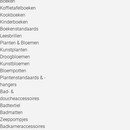
Boeken
Koffietafelboeken
Kookboeken
Kinderboeken
Boekenstandaards
Leesbrillen
Planten & Bloemen
Kunstplanten
Droogbloemen
Kunstbloemen
Bloempotten
Plantenstandaards & -
hangers
Bad- &
doucheaccessoires
Badtextiel
Badmatten
Zeeppompjes
Badkameraccessoires