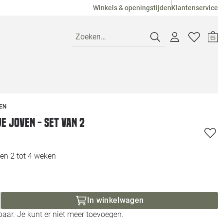
Winkels & openingstijden
Klantenservice
Zoeken…
Openingstijden
EN
Pagina suggesties
Loods 5 Ame
e Joven - set van 2
Winkels
Loods 5 Dui
en 2 tot 4 weken
Klantenservice
Loods 5 Maas
Veelgestelde vragen
Loods 5 Slie
In winkelwagen
aar. Je kunt er niet meer toevoegen.