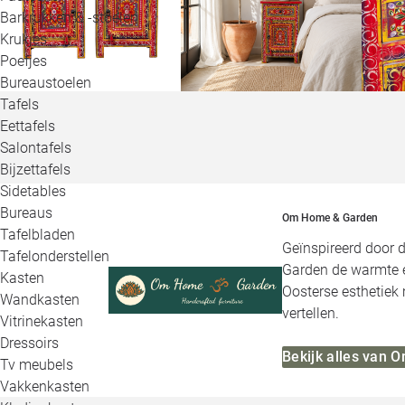
Barkrukken & -stoelen
Krukjes
Poefjes
Bureaustoelen
Tafels
Eettafels
Salontafels
Bijzettafels
Sidetables
Bureaus
Om Home & Garden
Tafelbladen
Geïnspireerd door 
Tafelonderstellen
Garden de warmte e
Kasten
Oosterse esthetiek 
Wandkasten
vertellen.
Vitrinekasten
Dressoirs
Bekijk alles van
Tv meubels
Vakkenkasten