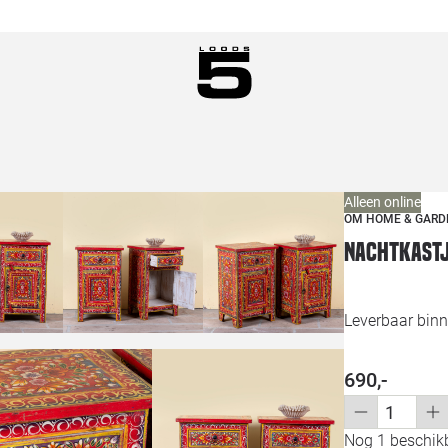
Alleen online
OM HOME & GARD
Nachtkastj
Leverbaar binn
690,-
Nog 1 beschikb