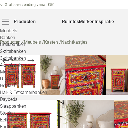
Gratis verzending vanaf €50
Producten
Ruimtes
Merken
Inspiratie
Meubels
Banken
Producten
/
Meubels
/
Kasten
/
Nachtkastjes
Hoekbanken
2-zitsbanken
3-zitsbanken
4-zitsbanken
Modulaire banken
U-banken
Hockers
Hal- & Eetkamerbanken
Daybeds
Slaapbanken
Stoelen
Eetkamerstoelen
Fauteuils