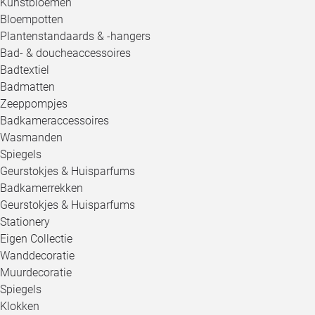
Kunstbloemen
Bloempotten
Plantenstandaards & -hangers
Bad- & doucheaccessoires
Badtextiel
Badmatten
Zeeppompjes
Badkameraccessoires
Wasmanden
Spiegels
Geurstokjes & Huisparfums
Badkamerrekken
Geurstokjes & Huisparfums
Stationery
Eigen Collectie
Wanddecoratie
Muurdecoratie
Spiegels
Klokken