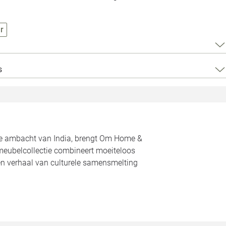
Loods 5 Za
Loods 5 Gara
r
Alle openingst
s
rde ambacht van India, brengt Om Home &
meubelcollectie combineert moeiteloos
een verhaal van culturele samensmelting