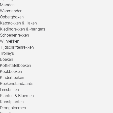
Manden
Wasmanden
Opbergboxen
Kapstokken & Haken
Kledingrekken & -hangers
Schoenenrekken
Wijnrekken
Tijdschriftenrekken
Trolleys
Boeken
Koffietafelboeken
Kookboeken
Kinderboeken
Boekenstandaards
Leesbrillen
Planten & Bloemen
Kunstplanten
Droogbloemen