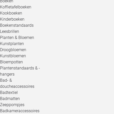
Boeken
Koffietafelboeken
Kookboeken
Kinderboeken
Boekenstandaards
Leesbrillen
Planten & Bloemen
Kunstplanten
Droogbloemen
Kunstbloemen
Bloempotten
Plantenstandaards & -
hangers
Bad- &
doucheaccessoires
Badtextiel
Badmatten
Zeeppompjes
Badkameraccessoires