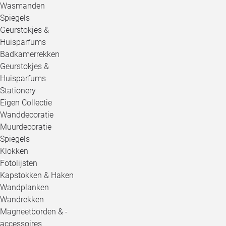
Wasmanden
Spiegels
Geurstokjes &
Huisparfums
Badkamerrekken
Geurstokjes &
Huisparfums
Stationery
Eigen Collectie
Wanddecoratie
Muurdecoratie
Spiegels
Klokken
Fotolijsten
Kapstokken & Haken
Wandplanken
Wandrekken
Magneetborden & -
accessoires