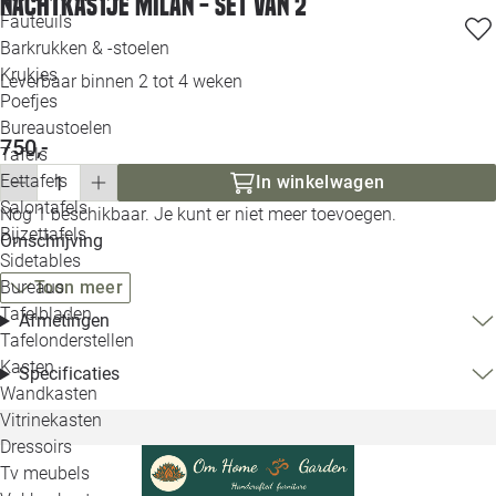
Nachtkastje Milan - set van 2
Loo
Fauteuils
Barkrukken & -stoelen
Krukjes
Loo
Leverbaar binnen 2 tot 4 weken
Poefjes
Bureaustoelen
Loo
750,-
Tafels
Eettafels
In winkelwagen
Loo
Salontafels
Nog 1 beschikbaar. Je kunt er niet meer toevoegen.
Bijzettafels
Omschrijving
Loo
Sidetables
Bureaus
Toon meer
Tafelbladen
Afmetingen
Alle 
Tafelonderstellen
Kasten
Specificaties
Wandkasten
Vitrinekasten
Dressoirs
Tv meubels