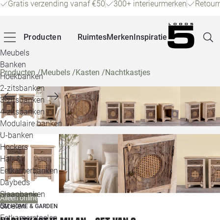
Gratis verzending vanaf €50
300+ interieurmerken
Retour
Producten
Ruimtes
Merken
Inspiratie
Meubels
Banken
Producten
/
Meubels
/
Kasten
/
Nachtkastjes
Hoekbanken
Pagina
2-zitsbanken
3-zitsbanken
4-zitsbanken
Winke
Modulaire banken
U-banken
Klant
Hockers
Hal- &
Veelg
Eetkamerbanken
Daybeds
Openin
Slaapbanken
Alleen online
Loo
Stoelen
OM HOME & GARDEN
Eetkamerstoelen