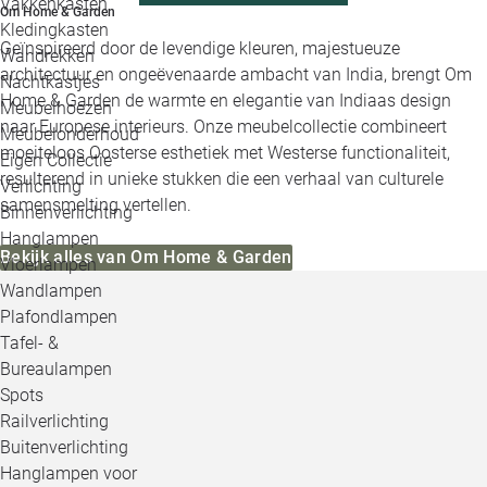
Vakkenkasten
Om Home & Garden
Kledingkasten
Geïnspireerd door de levendige kleuren, majestueuze
Wandrekken
architectuur en ongeëvenaarde ambacht van India, brengt Om
Nachtkastjes
Home & Garden de warmte en elegantie van Indiaas design
Meubelhoezen
naar Europese interieurs. Onze meubelcollectie combineert
Meubelonderhoud
moeiteloos Oosterse esthetiek met Westerse functionaliteit,
Eigen Collectie
resulterend in unieke stukken die een verhaal van culturele
Verlichting
samensmelting vertellen.
Binnenverlichting
Hanglampen
Bekijk alles van Om Home & Garden
Vloerlampen
Wandlampen
Plafondlampen
Tafel- &
Bureaulampen
Spots
Railverlichting
Buitenverlichting
Hanglampen voor