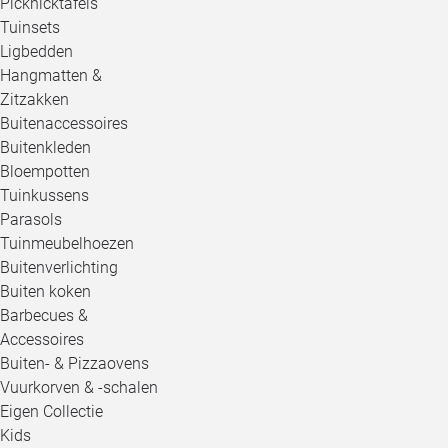
Picknicktafels
Tuinsets
Ligbedden
Hangmatten &
Zitzakken
Buitenaccessoires
Buitenkleden
Bloempotten
Tuinkussens
Parasols
Tuinmeubelhoezen
Buitenverlichting
Buiten koken
Barbecues &
Accessoires
Buiten- & Pizzaovens
Vuurkorven & -schalen
Eigen Collectie
Kids