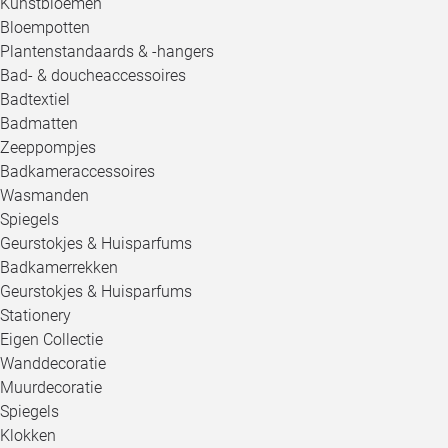
Kunstbloemen
Bloempotten
Plantenstandaards & -hangers
Bad- & doucheaccessoires
Badtextiel
Badmatten
Zeeppompjes
Badkameraccessoires
Wasmanden
Spiegels
Geurstokjes & Huisparfums
Badkamerrekken
Geurstokjes & Huisparfums
Stationery
Eigen Collectie
Wanddecoratie
Muurdecoratie
Spiegels
Klokken