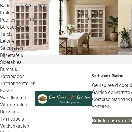
Barkrukken & -stoelen
Krukjes
Poefjes
Bureaustoelen
Tafels
Eettafels
Salontafels
Bijzettafels
Sidetables
Bureaus
Om Home & Garden
Tafelbladen
Tafelonderstellen
Geïnspireerd door 
Kasten
Garden de warmte e
Wandkasten
Oosterse esthetiek 
Vitrinekasten
vertellen.
Dressoirs
Tv meubels
Bekijk alles van
Vakkenkasten