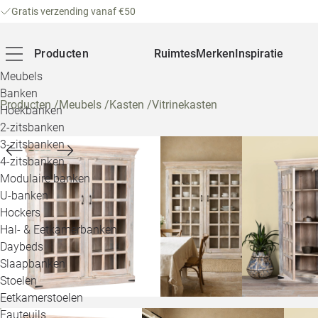
Gratis verzending vanaf €50
Producten
Ruimtes
Merken
Inspiratie
Meubels
Banken
Producten
/
Meubels
/
Kasten
/
Vitrinekasten
Hoekbanken
2-zitsbanken
3-zitsbanken
4-zitsbanken
Modulaire banken
U-banken
Hockers
Hal- & Eetkamerbanken
Daybeds
Slaapbanken
Stoelen
Eetkamerstoelen
Fauteuils