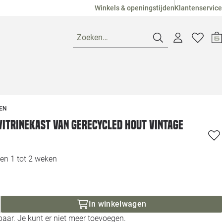
Winkels & openingstijden
Klantenservice
Zoeken…
Openingstijden
EN
Pagina suggesties
Loods 5 Ame
Vitrinekast van Gerecycled Hout Vintage
Winkels
Loods 5 Dui
en 1 tot 2 weken
Klantenservice
Loods 5 Maas
Veelgestelde vragen
Loods 5 Slie
In winkelwagen
aar. Je kunt er niet meer toevoegen.