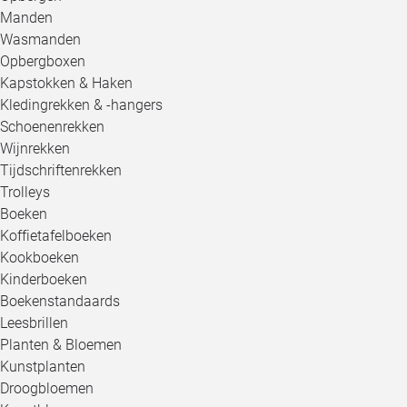
Manden
Wasmanden
Opbergboxen
Kapstokken & Haken
Kledingrekken & -hangers
Schoenenrekken
Wijnrekken
Tijdschriftenrekken
Trolleys
Boeken
Koffietafelboeken
Kookboeken
Kinderboeken
Boekenstandaards
Leesbrillen
Planten & Bloemen
Kunstplanten
Droogbloemen