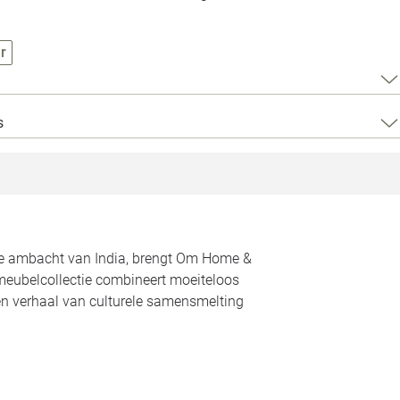
Loods 5 Za
Loods 5 Gara
r
Alle openingst
s
rde ambacht van India, brengt Om Home &
meubelcollectie combineert moeiteloos
een verhaal van culturele samensmelting