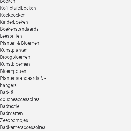
Boeken
Koffietafelboeken
Kookboeken
Kinderboeken
Boekenstandaards
Leesbrillen
Planten & Bloemen
Kunstplanten
Droogbloemen
Kunstbloemen
Bloempotten
Plantenstandaards & -
hangers
Bad- &
doucheaccessoires
Badtextiel
Badmatten
Zeeppompjes
Badkameraccessoires