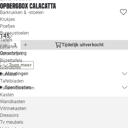
Opbergbox Calacatta
Loo
Fauteuils
Barkrukken & -stoelen
Krukjes
Loo
Poefjes
Bureaustoelen
Loo
145,-
Tafels
Tijdelijk uitverkocht
Eettafels
Loo
Omschrijving
Salontafels
Bijzettafels
Loo
Toon meer
Sidetables
Afmetingen
Bureaus
Tafelbladen
Alle 
Specificaties
Tafelonderstellen
Kasten
Wandkasten
Vitrinekasten
Dressoirs
Tv meubels