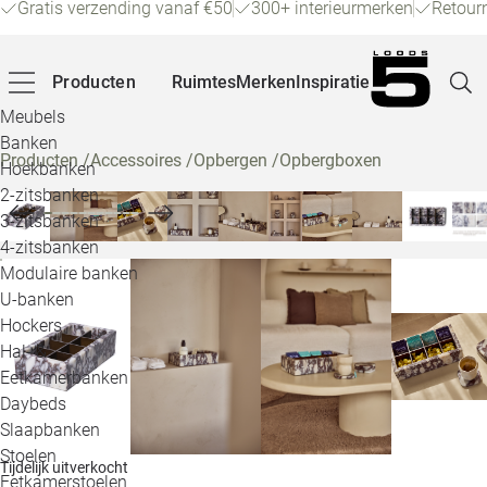
Gratis verzending vanaf €50
300+ interieurmerken
Retour
Producten
Ruimtes
Merken
Inspiratie
Meubels
Banken
Producten
/
Accessoires
/
Opbergen
/
Opbergboxen
Hoekbanken
Pagina
2-zitsbanken
3-zitsbanken
4-zitsbanken
Winke
Modulaire banken
U-banken
Klant
Hockers
Hal- &
Veelg
Eetkamerbanken
Daybeds
Openin
Slaapbanken
Loo
Stoelen
Tijdelijk uitverkocht
Eetkamerstoelen