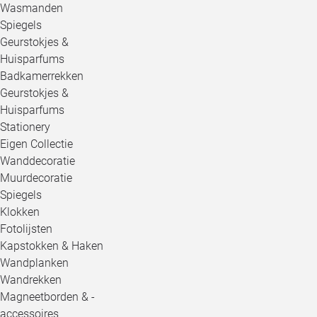
Wasmanden
Spiegels
Geurstokjes &
Huisparfums
Badkamerrekken
Geurstokjes &
Huisparfums
Stationery
Eigen Collectie
Wanddecoratie
Muurdecoratie
Spiegels
Klokken
Fotolijsten
Kapstokken & Haken
Wandplanken
Wandrekken
Magneetborden & -
accessoires