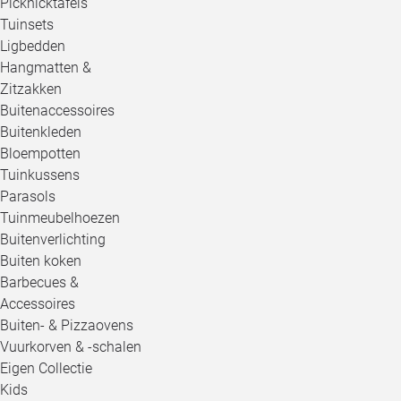
Picknicktafels
Tuinsets
Ligbedden
Hangmatten &
Zitzakken
Buitenaccessoires
Buitenkleden
Bloempotten
Tuinkussens
Parasols
Tuinmeubelhoezen
Buitenverlichting
Buiten koken
Barbecues &
Accessoires
Buiten- & Pizzaovens
Vuurkorven & -schalen
Eigen Collectie
Kids