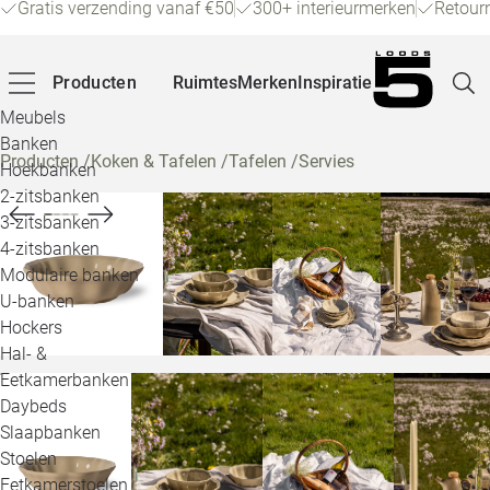
Gratis verzending vanaf €50
300+ interieurmerken
Retour
Producten
Ruimtes
Merken
Inspiratie
Meubels
Banken
Producten
/
Koken & Tafelen
/
Tafelen
/
Servies
Hoekbanken
Pagina
2-zitsbanken
3-zitsbanken
4-zitsbanken
Winke
Modulaire banken
U-banken
Klant
Hockers
Hal- &
Veelg
Eetkamerbanken
Daybeds
Openin
Slaapbanken
Loo
Stoelen
Eetkamerstoelen