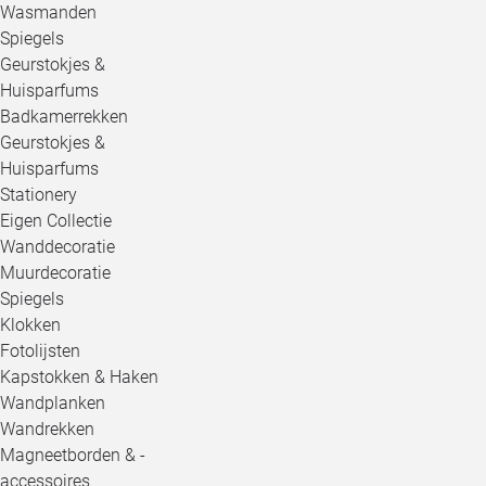
Wasmanden
Spiegels
Geurstokjes &
Huisparfums
Badkamerrekken
Geurstokjes &
Huisparfums
Stationery
Eigen Collectie
Wanddecoratie
Muurdecoratie
Spiegels
Klokken
Fotolijsten
Kapstokken & Haken
Wandplanken
Wandrekken
Magneetborden & -
accessoires