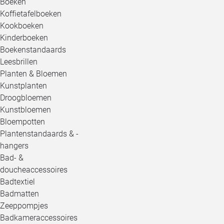
Boeken
Koffietafelboeken
Kookboeken
Kinderboeken
Boekenstandaards
Leesbrillen
Planten & Bloemen
Kunstplanten
Droogbloemen
Kunstbloemen
Bloempotten
Plantenstandaards & -
hangers
Bad- &
doucheaccessoires
Badtextiel
Badmatten
Zeeppompjes
Badkameraccessoires