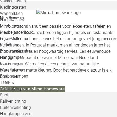
Vakkenkasten
Kledingkasten
Wandrekken
Mimo Homeware
Nachtkastjes
Meubelhoezen
Mimo ontstond vanuit een passie voor lekker eten, tafelen en
Meubelonderhoud
mooie gerechten. Onze borden liggen bij hotels en restaurants
Eigen Collectie
en we willen met ons servies het restaurantgevoel (nog meer) in
Verlichting
huis brengen. In Portugal maakt men al honderden jaren het
Binnenverlichting
mooiste keramiek en hoogwaardig servies. Een eeuwenoude
Hanglampen
Portugese ambacht die we met Mimo naar Nederland
Vloerlampen
overbrengen. We maken alleen gebruik van natuurlijke
Wandlampen
materialen en matte kleuren. Door het reactieve glazuur is elk
Plafondlampen
bord uniek!
Tafel- &
Bureaulampen
Bekijk alles van Mimo Homeware
Spots
Railverlichting
Buitenverlichting
Hanglampen voor