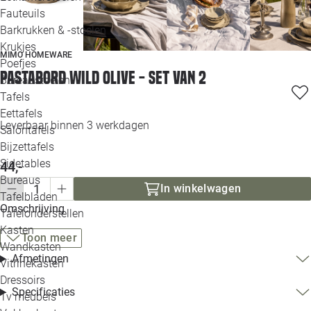
Loo
Fauteuils
Barkrukken & -stoelen
Krukjes
Loo
MIMO HOMEWARE
Poefjes
Pastabord Wild olive - set van 2
Bureaustoelen
Loo
Tafels
Eettafels
Loo
Leverbaar binnen 3 werkdagen
Salontafels
Bijzettafels
Loo
Sidetables
44,-
Bureaus
In winkelwagen
Tafelbladen
Alle 
Omschrijving
Tafelonderstellen
Kasten
Toon meer
Wandkasten
Afmetingen
Vitrinekasten
Dressoirs
Specificaties
Tv meubels