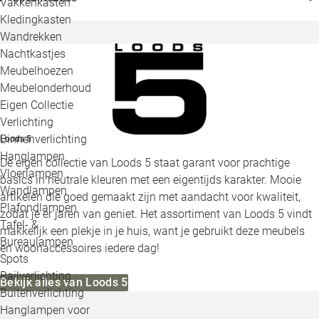
Vakkenkasten
Kledingkasten
Wandrekken
Nachtkastjes
Meubelhoezen
Meubelonderhoud
Eigen Collectie
Verlichting
Binnenverlichting
Loods 5
Hanglampen
De eigen collectie van Loods 5 staat garant voor prachtige
Vloerlampen
basics in neutrale kleuren met een eigentijds karakter. Mooie
Wandlampen
artikelen die goed gemaakt zijn met aandacht voor kwaliteit,
Plafondlampen
zodat je er jaren van geniet. Het assortiment van Loods 5 vindt
Tafel- &
makkelijk een plekje in je huis, want je gebruikt deze meubels
Bureaulampen
en woonaccessoires iedere dag!
Spots
Railverlichting
Bekijk alles van Loods 5
Buitenverlichting
Hanglampen voor