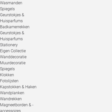
Wasmanden
Spiegels
Geurstokjes &
Huisparfums
Badkamerrekken
Geurstokjes &
Huisparfums
Stationery
Eigen Collectie
Wanddecoratie
Muurdecoratie
Spiegels
Klokken
Fotolijsten
Kapstokken & Haken
Wandplanken
Wandrekken
Magneetborden & -
accessoires