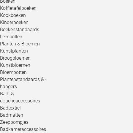
Boeken
Koffietafelboeken
Kookboeken
Kinderboeken
Boekenstandaards
Leesbrillen
Planten & Bloemen
Kunstplanten
Droogbloemen
Kunstbloemen
Bloempotten
Plantenstandaards & -
hangers
Bad- &
doucheaccessoires
Badtextiel
Badmatten
Zeeppompjes
Badkameraccessoires