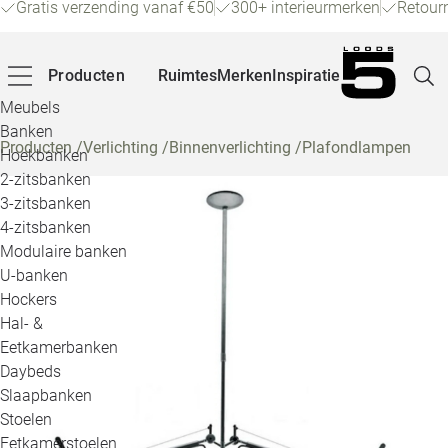
Gratis verzending vanaf €50
300+ interieurmerken
Retour
Producten
Ruimtes
Merken
Inspiratie
Meubels
Banken
Producten
/
Verlichting
/
Binnenverlichting
/
Plafondlampen
Hoekbanken
Pagina
2-zitsbanken
3-zitsbanken
4-zitsbanken
Winke
Modulaire banken
U-banken
Klant
Hockers
Hal- &
Veelg
Eetkamerbanken
Daybeds
Openin
Slaapbanken
Loo
Stoelen
Eetkamerstoelen