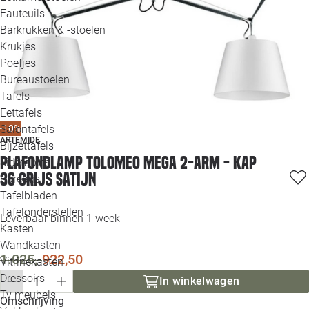
Loo
Fauteuils
Barkrukken & -stoelen
Krukjes
Loo
Poefjes
Bureaustoelen
Loo
Tafels
Eettafels
Loo
Salontafels
-10%
ARTEMIDE
Bijzettafels
Loo
Plafondlamp Tolomeo Mega 2-arm - kap
Sidetables
36 grijs satijn
Bureaus
Tafelbladen
Alle 
Tafelonderstellen
Leverbaar binnen 1 week
Kasten
Wandkasten
1.025,-
922,50
Vitrinekasten
Dressoirs
In winkelwagen
Tv meubels
Omschrijving