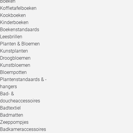
Boeken
Koffietafelboeken
Kookboeken
Kinderboeken
Boekenstandaards
Leesbrillen
Planten & Bloemen
Kunstplanten
Droogbloemen
Kunstbloemen
Bloempotten
Plantenstandaards & -
hangers
Bad- &
doucheaccessoires
Badtextiel
Badmatten
Zeeppompjes
Badkameraccessoires