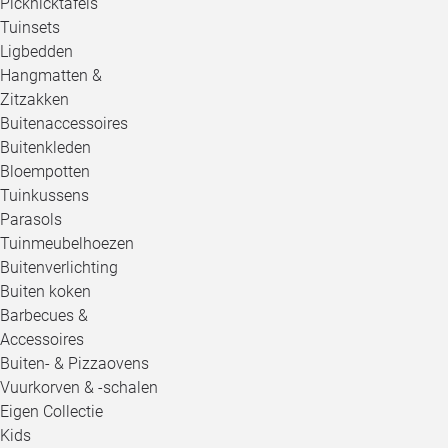
Picknicktafels
Tuinsets
Ligbedden
Hangmatten &
Zitzakken
Buitenaccessoires
Buitenkleden
Bloempotten
Tuinkussens
Parasols
Tuinmeubelhoezen
Buitenverlichting
Buiten koken
Barbecues &
Accessoires
Buiten- & Pizzaovens
Vuurkorven & -schalen
Eigen Collectie
Kids