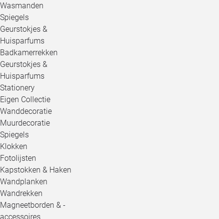
Wasmanden
Spiegels
Geurstokjes &
Huisparfums
Badkamerrekken
Geurstokjes &
Huisparfums
Stationery
Eigen Collectie
Wanddecoratie
Muurdecoratie
Spiegels
Klokken
Fotolijsten
Kapstokken & Haken
Wandplanken
Wandrekken
Magneetborden & -
accessoires