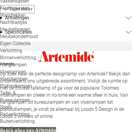
Vakkenkasten
Kledingkasten
Toon meer
Wandrekken
Afmetingen
Nachtkastjes
Meubelhoezen
Specificaties
Meubelonderhoud
Eigen Collectie
Verlichting
Binnenverlichting
Artemide
Hanglampen
Vloerlampen
Op zoek naar de perfecte designlamp van Artemide? Bekijk dan
Wandlampen
onderstaand ons uitgebreide assortiment. Vrolijk de ruimte op
Plafondlampen
met de Eclisse tafellamp of ga voor de populaire Tolomeo
Tafel- &
vloerlampen en creëer in no-time een warme sfeer in huis. Van
Bureaulampen
hanglampen tot bureaulampen en van vloerlampen tot
Spots
plafondlampen, je vindt ze allemaal bij Loods 5 Design in de
Railverlichting
Loods 5 winkels of online.
Buitenverlichting
Hanglampen voor
Bekijk alles van Artemide