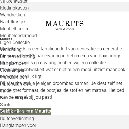
Vakkenkasten
Kledingkasten
Wandrekken
Nachtkastjes
Meubelhoezen
Meubelonderhoud
Maurits
Eigen Collectie
Maurits beds is een familiebedrijf van generatie op generatie
Verlichting
met méér dan 40 jaar ervaring in het creëren van boxsprings.
Binnenverlichting
Met deze kennis en ervaring hebben wij een collectie
Hanglampen
boxsprings ontwikkelt wat er niet alleen mooi uitziet maar ook
Vloerlampen
nog eens heerlijk ligt.
Wandlampen
Bij Maurits stel je je eigen droombed samen! Je kiest zelf het
Plafondlampen
model, het formaat, de pootjes, de stof en het matras. Het bed
Tafel- &
wat helemaal bij jou past!
Bureaulampen
Spots
Bekijk alles van Maurits
Railverlichting
Buitenverlichting
Hanglampen voor