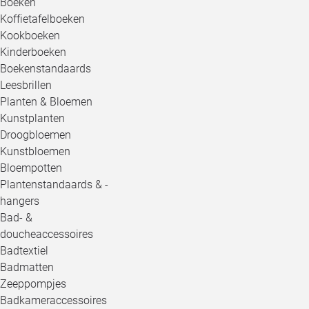
Boeken
Koffietafelboeken
Kookboeken
Kinderboeken
Boekenstandaards
Leesbrillen
Planten & Bloemen
Kunstplanten
Droogbloemen
Kunstbloemen
Bloempotten
Plantenstandaards & -
hangers
Bad- &
doucheaccessoires
Badtextiel
Badmatten
Zeeppompjes
Badkameraccessoires