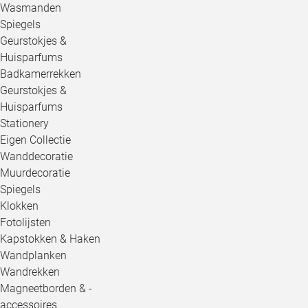
Wasmanden
Spiegels
Geurstokjes &
Huisparfums
Badkamerrekken
Geurstokjes &
Huisparfums
Stationery
Eigen Collectie
Wanddecoratie
Muurdecoratie
Spiegels
Klokken
Fotolijsten
Kapstokken & Haken
Wandplanken
Wandrekken
Magneetborden & -
accessoires