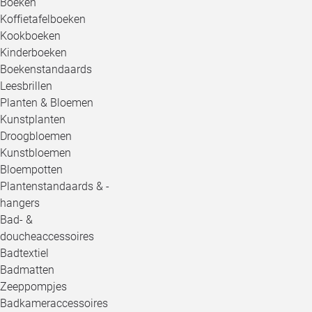
Boeken
Koffietafelboeken
Kookboeken
Kinderboeken
Boekenstandaards
Leesbrillen
Planten & Bloemen
Kunstplanten
Droogbloemen
Kunstbloemen
Bloempotten
Plantenstandaards & -
hangers
Bad- &
doucheaccessoires
Badtextiel
Badmatten
Zeeppompjes
Badkameraccessoires