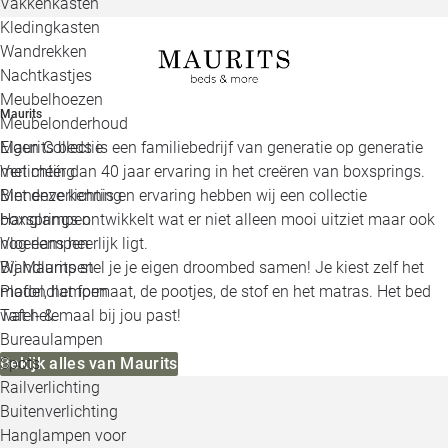
Vakkenkasten
Kledingkasten
Wandrekken
Nachtkastjes
Meubelhoezen
Maurits
Meubelonderhoud
Maurits beds is een familiebedrijf van generatie op generatie
Eigen Collectie
met méér dan 40 jaar ervaring in het creëren van boxsprings.
Verlichting
Met deze kennis en ervaring hebben wij een collectie
Binnenverlichting
boxsprings ontwikkelt wat er niet alleen mooi uitziet maar ook
Hanglampen
nog eens heerlijk ligt.
Vloerlampen
Bij Maurits stel je je eigen droombed samen! Je kiest zelf het
Wandlampen
model, het formaat, de pootjes, de stof en het matras. Het bed
Plafondlampen
wat helemaal bij jou past!
Tafel- &
Bureaulampen
Bekijk alles van Maurits
Spots
Railverlichting
Buitenverlichting
Hanglampen voor