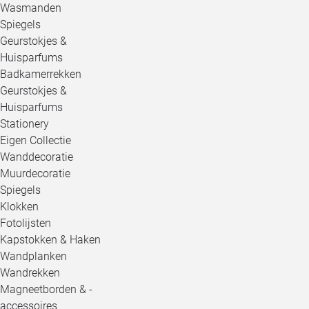
Wasmanden
Spiegels
Geurstokjes &
Huisparfums
Badkamerrekken
Geurstokjes &
Huisparfums
Stationery
Eigen Collectie
Wanddecoratie
Muurdecoratie
Spiegels
Klokken
Fotolijsten
Kapstokken & Haken
Wandplanken
Wandrekken
Magneetborden & -
accessoires