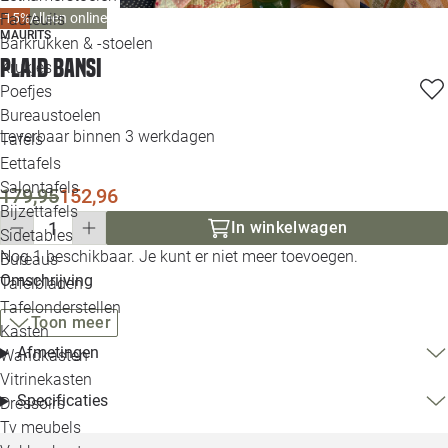
Loo
Fauteuils
-15%
Alleen online
MAURITS
Barkrukken & -stoelen
Plaid Bansi
Krukjes
Loo
Poefjes
Bureaustoelen
Loo
Leverbaar binnen 3 werkdagen
Tafels
Eettafels
Loo
Salontafels
179,95
152,96
Bijzettafels
Loo
In winkelwagen
Sidetables
Nog 1 beschikbaar. Je kunt er niet meer toevoegen.
Bureaus
Omschrijving
Tafelbladen
Alle 
Tafelonderstellen
Toon meer
Kasten
Afmetingen
Wandkasten
Vitrinekasten
Specificaties
Dressoirs
Tv meubels