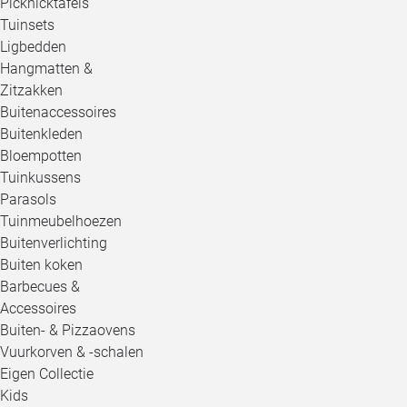
Picknicktafels
Tuinsets
Ligbedden
Hangmatten &
Zitzakken
Buitenaccessoires
Buitenkleden
Bloempotten
Tuinkussens
Parasols
Tuinmeubelhoezen
Buitenverlichting
Buiten koken
Barbecues &
Accessoires
Buiten- & Pizzaovens
Vuurkorven & -schalen
Eigen Collectie
Kids