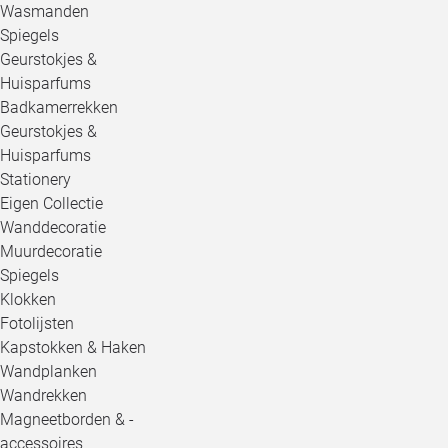
Wasmanden
Spiegels
Geurstokjes &
Huisparfums
Badkamerrekken
Geurstokjes &
Huisparfums
Stationery
Eigen Collectie
Wanddecoratie
Muurdecoratie
Spiegels
Klokken
Fotolijsten
Kapstokken & Haken
Wandplanken
Wandrekken
Magneetborden & -
accessoires