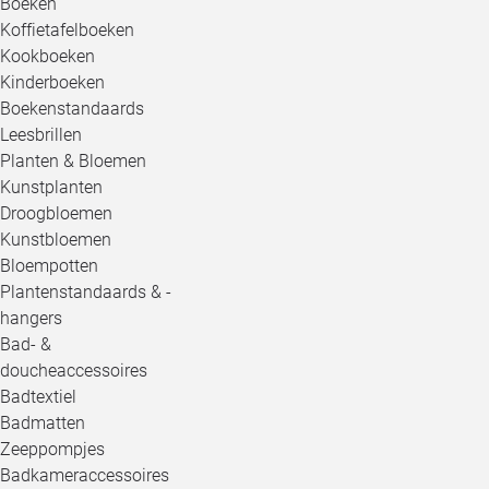
Boeken
Koffietafelboeken
Kookboeken
Kinderboeken
Boekenstandaards
Leesbrillen
Planten & Bloemen
Kunstplanten
Droogbloemen
Kunstbloemen
Bloempotten
Plantenstandaards & -
hangers
Bad- &
doucheaccessoires
Badtextiel
Badmatten
Zeeppompjes
Badkameraccessoires