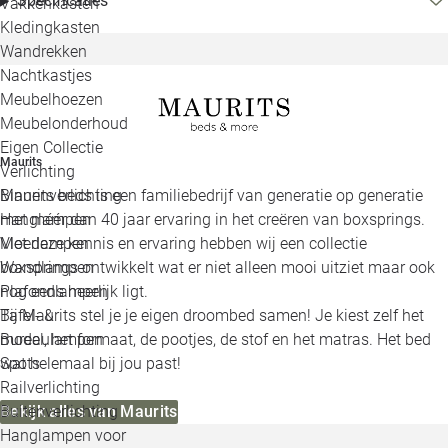
Specificaties
Vakkenkasten
Kledingkasten
Wandrekken
Nachtkastjes
Meubelhoezen
Meubelonderhoud
Eigen Collectie
Maurits
Verlichting
Maurits beds is een familiebedrijf van generatie op generatie
Binnenverlichting
met méér dan 40 jaar ervaring in het creëren van boxsprings.
Hanglampen
Met deze kennis en ervaring hebben wij een collectie
Vloerlampen
boxsprings ontwikkelt wat er niet alleen mooi uitziet maar ook
Wandlampen
nog eens heerlijk ligt.
Plafondlampen
Bij Maurits stel je je eigen droombed samen! Je kiest zelf het
Tafel- &
model, het formaat, de pootjes, de stof en het matras. Het bed
Bureaulampen
wat helemaal bij jou past!
Spots
Railverlichting
Bekijk alles van Maurits
Buitenverlichting
Hanglampen voor