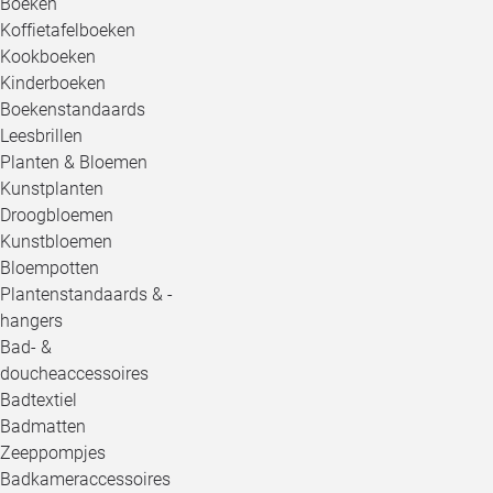
Boeken
Koffietafelboeken
Kookboeken
Kinderboeken
Boekenstandaards
Leesbrillen
Planten & Bloemen
Kunstplanten
Droogbloemen
Kunstbloemen
Bloempotten
Plantenstandaards & -
hangers
Bad- &
doucheaccessoires
Badtextiel
Badmatten
Zeeppompjes
Badkameraccessoires