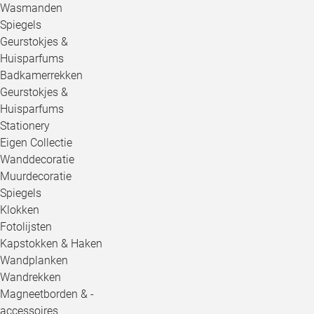
Wasmanden
Spiegels
Geurstokjes &
Huisparfums
Badkamerrekken
Geurstokjes &
Huisparfums
Stationery
Eigen Collectie
Wanddecoratie
Muurdecoratie
Spiegels
Klokken
Fotolijsten
Kapstokken & Haken
Wandplanken
Wandrekken
Magneetborden & -
accessoires