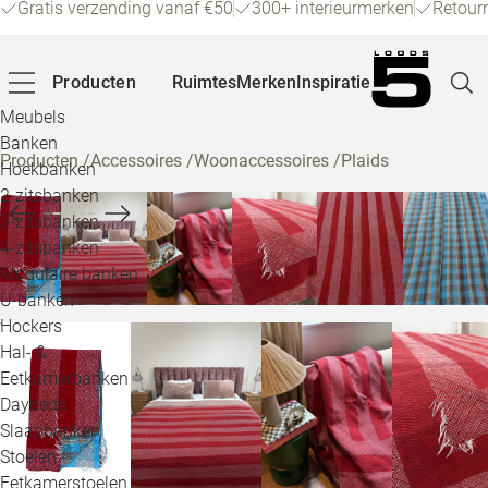
Gratis verzending vanaf €50
300+ interieurmerken
Retour
Producten
Ruimtes
Merken
Inspiratie
Meubels
Banken
Producten
/
Accessoires
/
Woonaccessoires
/
Plaids
Hoekbanken
Pagina
2-zitsbanken
3-zitsbanken
4-zitsbanken
Winke
Modulaire banken
U-banken
Klant
Hockers
Hal- &
Veelg
Eetkamerbanken
Daybeds
Openin
Slaapbanken
Loo
Stoelen
Eetkamerstoelen