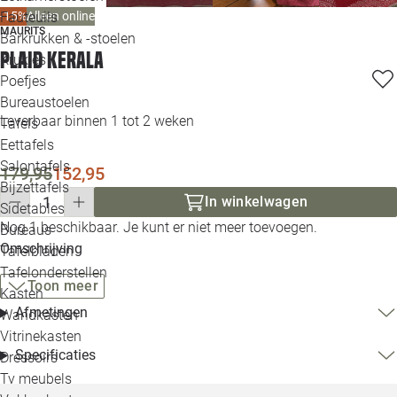
Loo
Fauteuils
-15%
Alleen online
MAURITS
Barkrukken & -stoelen
Plaid Kerala
Krukjes
Loo
Poefjes
Bureaustoelen
Loo
Leverbaar binnen 1 tot 2 weken
Tafels
Eettafels
Loo
Salontafels
179,95
152,95
Bijzettafels
Loo
In winkelwagen
Sidetables
Nog 1 beschikbaar. Je kunt er niet meer toevoegen.
Bureaus
Omschrijving
Tafelbladen
Alle 
Tafelonderstellen
Toon meer
Kasten
Afmetingen
Wandkasten
Vitrinekasten
Specificaties
Dressoirs
Tv meubels