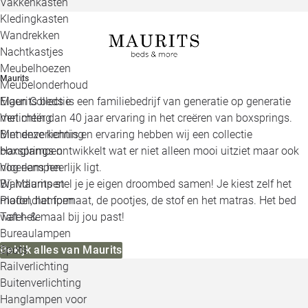
Vakkenkasten
Kledingkasten
Wandrekken
Nachtkastjes
Meubelhoezen
Maurits
Meubelonderhoud
Maurits beds is een familiebedrijf van generatie op generatie
Eigen Collectie
met méér dan 40 jaar ervaring in het creëren van boxsprings.
Verlichting
Met deze kennis en ervaring hebben wij een collectie
Binnenverlichting
boxsprings ontwikkelt wat er niet alleen mooi uitziet maar ook
Hanglampen
nog eens heerlijk ligt.
Vloerlampen
Bij Maurits stel je je eigen droombed samen! Je kiest zelf het
Wandlampen
model, het formaat, de pootjes, de stof en het matras. Het bed
Plafondlampen
wat helemaal bij jou past!
Tafel- &
Bureaulampen
Bekijk alles van Maurits
Spots
Railverlichting
Buitenverlichting
Hanglampen voor