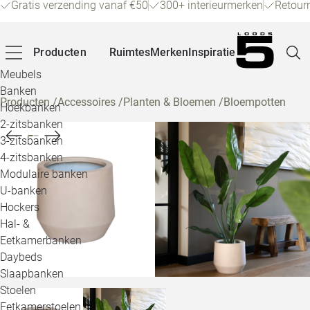
Gratis verzending vanaf €50
300+ interieurmerken
Retour
Producten
Ruimtes
Merken
Inspiratie
Meubels
Banken
Producten
/
Accessoires
/
Planten & Bloemen
/
Bloempotten
Hoekbanken
Pagina
2-zitsbanken
3-zitsbanken
4-zitsbanken
Winke
Modulaire banken
U-banken
Klant
Hockers
Hal- &
Veelg
Eetkamerbanken
Daybeds
Openin
Slaapbanken
Loo
Stoelen
Eetkamerstoelen