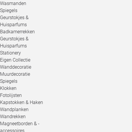
Wasmanden
Spiegels
Geurstokjes &
Huisparfums
Badkamerrekken
Geurstokjes &
Huisparfums
Stationery
Eigen Collectie
Wanddecoratie
Muurdecoratie
Spiegels
Klokken
Fotolijsten
Kapstokken & Haken
Wandplanken
Wandrekken
Magneetborden & -
accessoires