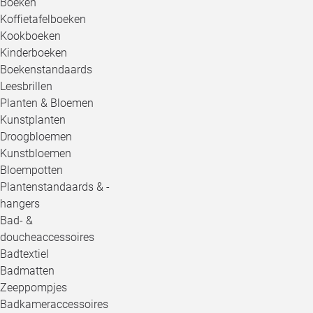
Boeken
Koffietafelboeken
Kookboeken
Kinderboeken
Boekenstandaards
Leesbrillen
Planten & Bloemen
Kunstplanten
Droogbloemen
Kunstbloemen
Bloempotten
Plantenstandaards & -
hangers
Bad- &
doucheaccessoires
Badtextiel
Badmatten
Zeeppompjes
Badkameraccessoires