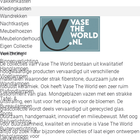
Vakkenkasten
Kledingkasten
Wandrekken
Nachtkastjes
Meubelhoezen
Meubelonderhoud
Eigen Collectie
Verlichting
Vase The World
Binnenverlichting
De collecties van Vase The World bestaan uit kwalitatief
Hanglampen
hoogwaardige producten vervaardigd uit verschillende
Vloerlampen
materialen waaronder strak fiberstone, duurzaam jute en
Wandlampen
robuust keramiek. Ook heeft Vase The World een zeer ruim
Plafondlampen
assortiment van glas. Mondgeblazen vazen met een strakke
Tafel- &
uitstraling, een lust voor het oog én voor de bloemen. De
Bureaulampen
glascollectie wordt deels vervaardigd uit gerecycled glas.
Spots
Duurzaam, handgemaakt, innovatief en milieubewust. Met oog
Railverlichting
voor duurzaamheid, kwaliteit en innovatie is Vase The World
Buitenverlichting
altijd op zoek naar bijzondere collecties of laat eigen ontwerpen
Hanglampen voor
vervaardigen.