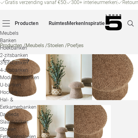
Gratis verzending vanaf €50
300+ interieurmerken
Retour
Producten
Ruimtes
Merken
Inspiratie
Meubels
Banken
Producten
/
Meubels
/
Stoelen
/
Poefjes
Hoekbanken
Pagina
2-zitsbanken
3-zitsbanken
4-zitsbanken
Winke
Modulaire banken
U-banken
Klant
Hockers
Hal- &
Veelg
Eetkamerbanken
Daybeds
Openin
Slaapbanken
Loo
Stoelen
Eetkamerstoelen