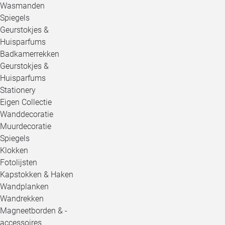
Wasmanden
Spiegels
Geurstokjes &
Huisparfums
Badkamerrekken
Geurstokjes &
Huisparfums
Stationery
Eigen Collectie
Wanddecoratie
Muurdecoratie
Spiegels
Klokken
Fotolijsten
Kapstokken & Haken
Wandplanken
Wandrekken
Magneetborden & -
accessoires