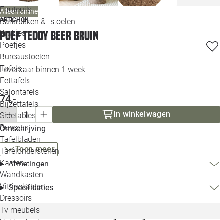
Loo
Fauteuils
Alleen online
ARTICHOK
Barkrukken & -stoelen
Krukjes
Poef Teddy Beer bruin
Loo
Poefjes
Bureaustoelen
Loo
Tafels
Leverbaar binnen 1 week
Eettafels
Loo
Salontafels
74,-
Bijzettafels
Loo
In winkelwagen
Sidetables
Bureaus
Omschrijving
Tafelbladen
Alle 
Toon meer
Tafelonderstellen
Kasten
Afmetingen
Wandkasten
Vitrinekasten
Specificaties
Dressoirs
Tv meubels