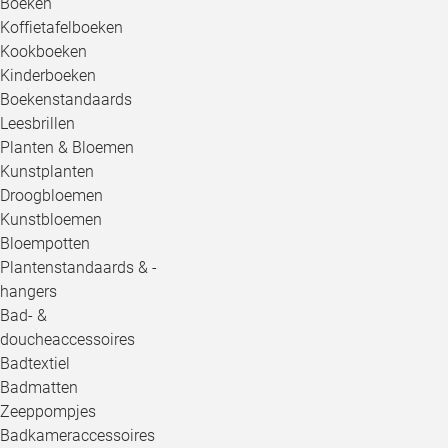
Boeken
Koffietafelboeken
Kookboeken
Kinderboeken
Boekenstandaards
Leesbrillen
Planten & Bloemen
Kunstplanten
Droogbloemen
Kunstbloemen
Bloempotten
Plantenstandaards & -
hangers
Bad- &
doucheaccessoires
Badtextiel
Badmatten
Zeeppompjes
Badkameraccessoires