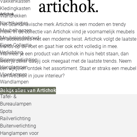
Vakkenkasten
Kledingkasten
Artichok
Wandrekken
Nachtkastjes
Het Scandinavische merk Artichok is een modern en trendy
Meubelhoezen
merk. In de collectie van Artichok vind je voornamelijk meubels
Meubelonderhoud
en accessoires met een moderne twist. Artichok volgt de laatste
Eigen Collectie
trends op de voet en gaat hier ook echt volledig in mee.
Verlichting
Wanneer je een product van Artichok in huis hebt staan, dan
Binnenverlichting
weet je zeker dat jij ook meegaat met de laatste trends. Neem
Hanglampen
een kijkje en ontdek het assortiment. Staat er straks een meubel
Vloerlampen
van Artichok in jouw interieur?
Wandlampen
Plafondlampen
Bekijk alles van Artichok
Tafel- &
Bureaulampen
Spots
Railverlichting
Buitenverlichting
Hanglampen voor