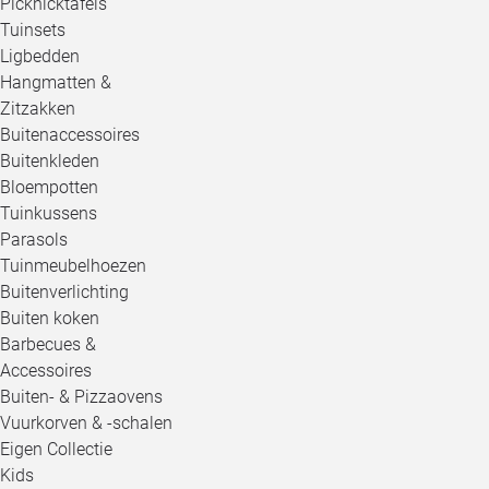
Picknicktafels
Tuinsets
Ligbedden
Hangmatten &
Zitzakken
Buitenaccessoires
Buitenkleden
Bloempotten
Tuinkussens
Parasols
Tuinmeubelhoezen
Buitenverlichting
Buiten koken
Barbecues &
Accessoires
Buiten- & Pizzaovens
Vuurkorven & -schalen
Eigen Collectie
Kids