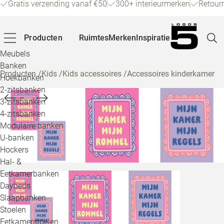
Gratis verzending vanaf €50
300+ interieurmerken
Retour
Producten
Ruimtes
Merken
Inspiratie
Meubels
Banken
Producten
/
Kids
/
Kids accessoires
/
Accessoires kinderkamer
Hoekbanken
Pagina
2-zitsbanken
3-zitsbanken
4-zitsbanken
Winke
Modulaire banken
U-banken
Klant
Hockers
Hal- &
Veelg
Eetkamerbanken
Daybeds
Openin
Slaapbanken
Loo
Stoelen
Eetkamerstoelen