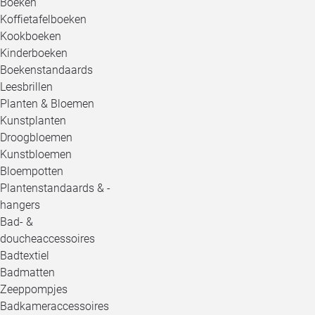
Boeken
Koffietafelboeken
Kookboeken
Kinderboeken
Boekenstandaards
Leesbrillen
Planten & Bloemen
Kunstplanten
Droogbloemen
Kunstbloemen
Bloempotten
Plantenstandaards & -
hangers
Bad- &
doucheaccessoires
Badtextiel
Badmatten
Zeeppompjes
Badkameraccessoires