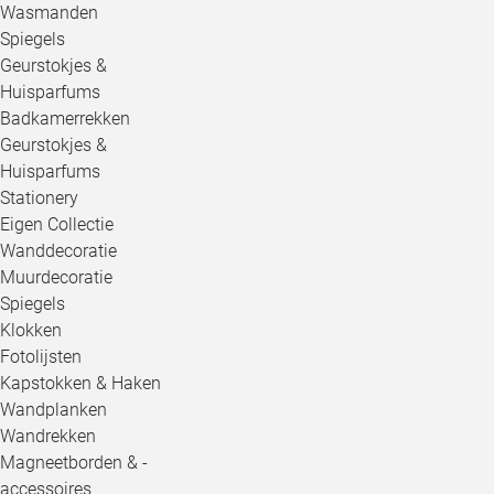
Wasmanden
Spiegels
Geurstokjes &
Huisparfums
Badkamerrekken
Geurstokjes &
Huisparfums
Stationery
Eigen Collectie
Wanddecoratie
Muurdecoratie
Spiegels
Klokken
Fotolijsten
Kapstokken & Haken
Wandplanken
Wandrekken
Magneetborden & -
accessoires