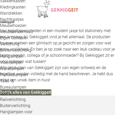
Vakkenkasten
Kledingkasten
Wandrekken
Nachtkastjes
Gekkiggeit
Meubelhoezen
Van tegeltjeswijsheden in een modern jasje tot stationery met
Meubelonderhoud
een knipoog, bij Gekkiggeit vind je het allemaal. De producten
Eigen Collectie
toveren meteen een glimlach op je gezicht en zorgen voor wat
Verlichting
extra vrolijkheid. En ben je op zoek naar een leuk cadeau voor je
Binnenverlichting
beste vriendin, collega of je schoonmoeder? Bij Gekkiggeit zit er
Hanglampen
voor iedereen wat tussen!
Vloerlampen
Alle producten van Gekkiggeit zijn van eigen ontwerp en de
Wandlampen
tegeltjes worden volledig met de hand beschreven. Je hebt dus
Plafondlampen
altijd een uniek item in huis!
Tafel- &
Bureaulampen
Bekijk alles van Gekkiggeit
Spots
Railverlichting
Buitenverlichting
Hanglampen voor