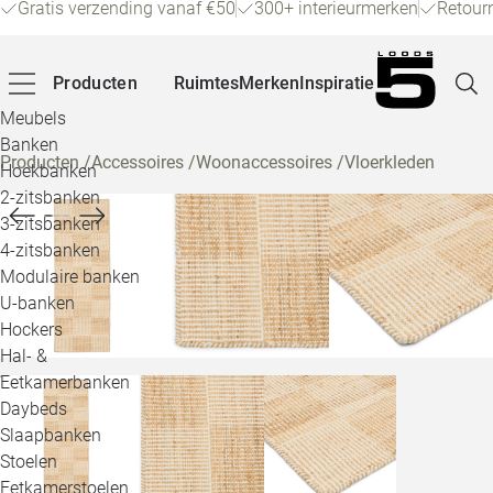
Gratis verzending vanaf €50
300+ interieurmerken
Retour
Producten
Ruimtes
Merken
Inspiratie
Meubels
Banken
Producten
/
Accessoires
/
Woonaccessoires
/
Vloerkleden
Hoekbanken
Pagina
2-zitsbanken
3-zitsbanken
4-zitsbanken
Winke
Modulaire banken
U-banken
Klant
Hockers
Hal- &
Veelg
Eetkamerbanken
Daybeds
Openin
Slaapbanken
Loo
Stoelen
Eetkamerstoelen