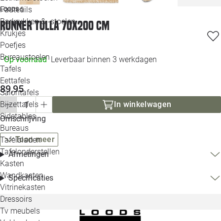
Loo
Fauteuils
LOODS 5
Barkrukken & -stoelen
Runner Tulla 70x200 cm
Krukjes
Loo
Poefjes
Bureaustoelen
Op voorraad
Leverbaar binnen 3 werkdagen
Loo
Tafels
Eettafels
Loo
89,95
Salontafels
Bijzettafels
In winkelwagen
Loo
Sidetables
(out
Omschrijving
Bureaus
Toon meer
Tafelbladen
Alle 
Tafelonderstellen
Afmetingen
Kasten
Wandkasten
Specificaties
Vitrinekasten
Dressoirs
Tv meubels