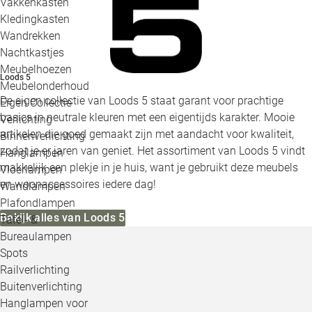
Vakkenkasten
Kledingkasten
Wandrekken
Nachtkastjes
Meubelhoezen
Loods 5
Meubelonderhoud
De eigen collectie van Loods 5 staat garant voor prachtige
Eigen Collectie
basics in neutrale kleuren met een eigentijds karakter. Mooie
Verlichting
artikelen die goed gemaakt zijn met aandacht voor kwaliteit,
Binnenverlichting
zodat je er jaren van geniet. Het assortiment van Loods 5 vindt
Hanglampen
makkelijk een plekje in je huis, want je gebruikt deze meubels
Vloerlampen
en woonaccessoires iedere dag!
Wandlampen
Plafondlampen
Bekijk alles van Loods 5
Tafel- &
Bureaulampen
Spots
Railverlichting
Buitenverlichting
Hanglampen voor