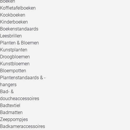
Boeken
Koffietafelboeken
Kookboeken
Kinderboeken
Boekenstandaards
Leesbrillen
Planten & Bloemen
Kunstplanten
Droogbloemen
Kunstbloemen
Bloempotten
Plantenstandaards & -
hangers
Bad- &
doucheaccessoires
Badtextiel
Badmatten
Zeeppompjes
Badkameraccessoires