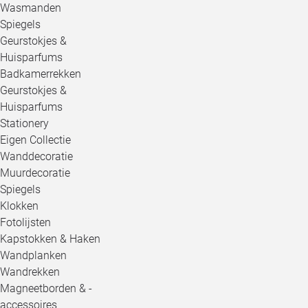
Wasmanden
Spiegels
Geurstokjes &
Huisparfums
Badkamerrekken
Geurstokjes &
Huisparfums
Stationery
Eigen Collectie
Wanddecoratie
Muurdecoratie
Spiegels
Klokken
Fotolijsten
Kapstokken & Haken
Wandplanken
Wandrekken
Magneetborden & -
accessoires