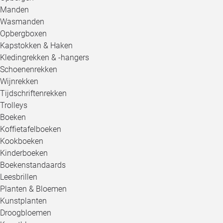
Manden
Wasmanden
Opbergboxen
Kapstokken & Haken
Kledingrekken & -hangers
Schoenenrekken
Wijnrekken
Tijdschriftenrekken
Trolleys
Boeken
Koffietafelboeken
Kookboeken
Kinderboeken
Boekenstandaards
Leesbrillen
Planten & Bloemen
Kunstplanten
Droogbloemen