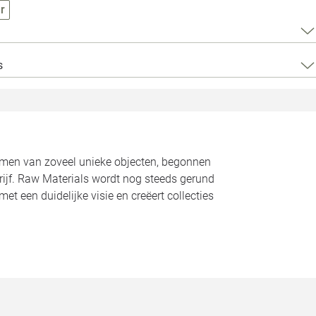
Loods 5 Za
r
Loods 5 Gara
s
Alle openingst
komen van zoveel unieke objecten, begonnen
drijf. Raw Materials wordt nog steeds gerund
t een duidelijke visie en creëert collecties