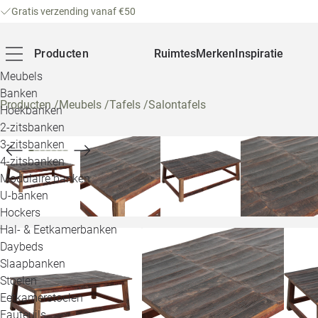
Gratis verzending vanaf €50
Producten
Ruimtes
Merken
Inspiratie
Meubels
Banken
Producten
/
Meubels
/
Tafels
/
Salontafels
Hoekbanken
2-zitsbanken
3-zitsbanken
4-zitsbanken
Modulaire banken
U-banken
Hockers
Hal- & Eetkamerbanken
Daybeds
Slaapbanken
Stoelen
Eetkamerstoelen
Fauteuils