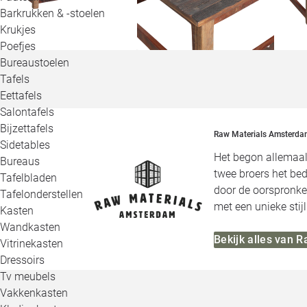
Barkrukken & -stoelen
Krukjes
Poefjes
Bureaustoelen
Tafels
Eettafels
Salontafels
Bijzettafels
Raw Materials Amsterda
Sidetables
Het begon allemaal
Bureaus
twee broers het bed
Tafelbladen
door de oorspronkel
Tafelonderstellen
met een unieke stijl
Kasten
Wandkasten
Bekijk alles van 
Vitrinekasten
Dressoirs
Tv meubels
Vakkenkasten