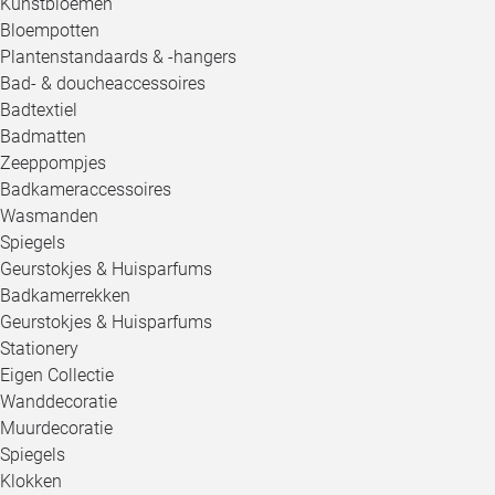
Kunstbloemen
Bloempotten
Plantenstandaards & -hangers
Bad- & doucheaccessoires
Badtextiel
Badmatten
Zeeppompjes
Badkameraccessoires
Wasmanden
Spiegels
Geurstokjes & Huisparfums
Badkamerrekken
Geurstokjes & Huisparfums
Stationery
Eigen Collectie
Wanddecoratie
Muurdecoratie
Spiegels
Klokken