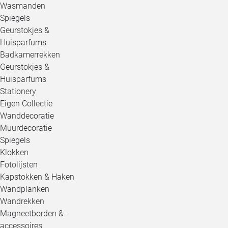
Wasmanden
Spiegels
Geurstokjes &
Huisparfums
Badkamerrekken
Geurstokjes &
Huisparfums
Stationery
Eigen Collectie
Wanddecoratie
Muurdecoratie
Spiegels
Klokken
Fotolijsten
Kapstokken & Haken
Wandplanken
Wandrekken
Magneetborden & -
accessoires