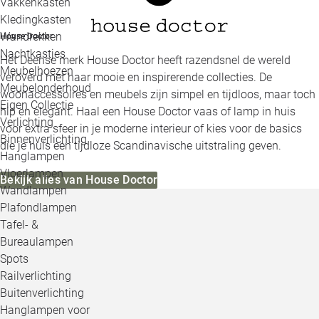
Vakkenkasten
Kledingkasten
Wandrekken
House Doctor
Nachtkastjes
Het Deense merk House Doctor heeft razendsnel de wereld
Meubelhoezen
veroverd met haar mooie en inspirerende collecties. De
Meubelonderhoud
woonaccessoires en meubels zijn simpel en tijdloos, maar toch
Eigen Collectie
hip en elegant. Haal een House Doctor vaas of lamp in huis
Verlichting
voor extra sfeer in je moderne interieur of kies voor de basics
Binnenverlichting
die je huis een tijdloze Scandinavische uitstraling geven.
Hanglampen
Vloerlampen
Bekijk alles van House Doctor
Wandlampen
Plafondlampen
Tafel- &
Bureaulampen
Spots
Railverlichting
Buitenverlichting
Hanglampen voor