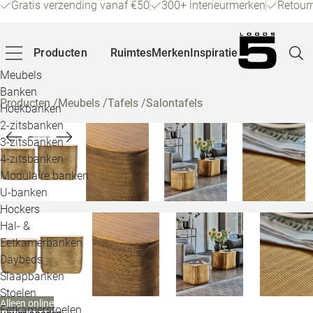
Gratis verzending vanaf €50
300+ interieurmerken
Retour
Producten
Ruimtes
Merken
Inspiratie
Meubels
Banken
Producten
/
Meubels
/
Tafels
/
Salontafels
Hoekbanken
Pagina
2-zitsbanken
3-zitsbanken
4-zitsbanken
Winke
Modulaire banken
U-banken
Klant
Hockers
Hal- &
Veelg
Eetkamerbanken
Daybeds
Openin
Slaapbanken
Loo
Stoelen
Alleen online
Eetkamerstoelen