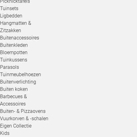
Picknicktafels
Tuinsets
Ligbedden
Hangmatten &
Zitzakken
Buitenaccessoires
Buitenkleden
Bloempotten
Tuinkussens
Parasols
Tuinmeubelhoezen
Buitenverlichting
Buiten koken
Barbecues &
Accessoires
Buiten- & Pizzaovens
Vuurkorven & -schalen
Eigen Collectie
Kids