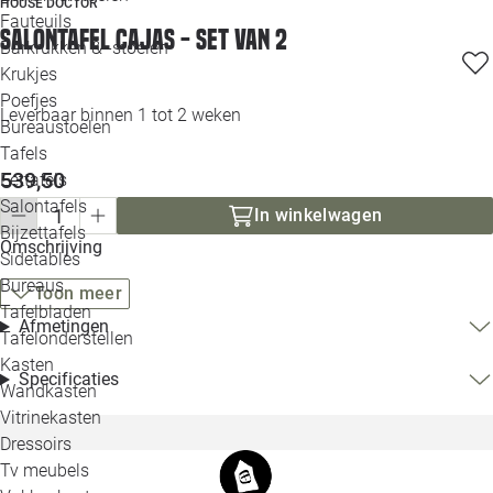
HOUSE DOCTOR
Loo
Fauteuils
Salontafel Cajas - set van 2
Barkrukken & -stoelen
Krukjes
Loo
Poefjes
Leverbaar binnen 1 tot 2 weken
Bureaustoelen
Loo
Tafels
539,50
Eettafels
Loo
Salontafels
In winkelwagen
Bijzettafels
Omschrijving
Loo
Sidetables
Bureaus
Toon meer
Tafelbladen
Afmetingen
Alle 
Tafelonderstellen
Kasten
Specificaties
Wandkasten
Vitrinekasten
Dressoirs
Tv meubels