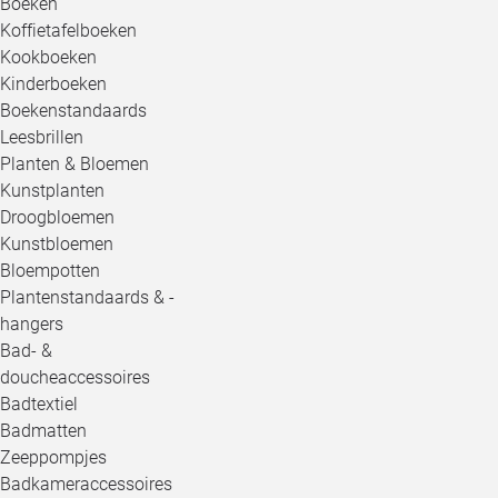
Boeken
Koffietafelboeken
Kookboeken
Kinderboeken
Boekenstandaards
Leesbrillen
Planten & Bloemen
Kunstplanten
Droogbloemen
Kunstbloemen
Bloempotten
Plantenstandaards & -
hangers
Bad- &
doucheaccessoires
Badtextiel
Badmatten
Zeeppompjes
Badkameraccessoires