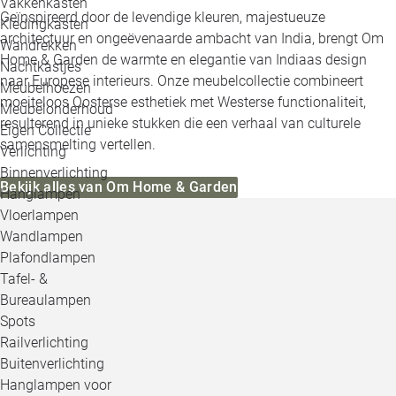
Vakkenkasten
Geïnspireerd door de levendige kleuren, majestueuze
Kledingkasten
architectuur en ongeëvenaarde ambacht van India, brengt Om
Wandrekken
Home & Garden de warmte en elegantie van Indiaas design
Nachtkastjes
naar Europese interieurs. Onze meubelcollectie combineert
Meubelhoezen
moeiteloos Oosterse esthetiek met Westerse functionaliteit,
Meubelonderhoud
resulterend in unieke stukken die een verhaal van culturele
Eigen Collectie
samensmelting vertellen.
Verlichting
Binnenverlichting
Bekijk alles van Om Home & Garden
Hanglampen
Vloerlampen
Wandlampen
Plafondlampen
Tafel- &
Bureaulampen
Spots
Railverlichting
Buitenverlichting
Hanglampen voor