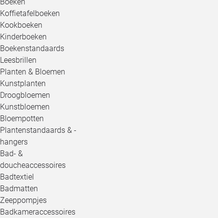
Boeken
Koffietafelboeken
Kookboeken
Kinderboeken
Boekenstandaards
Leesbrillen
Planten & Bloemen
Kunstplanten
Droogbloemen
Kunstbloemen
Bloempotten
Plantenstandaards & -
hangers
Bad- &
doucheaccessoires
Badtextiel
Badmatten
Zeeppompjes
Badkameraccessoires