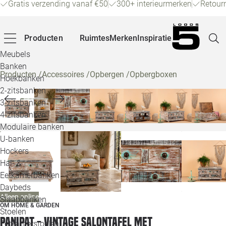
Gratis verzending vanaf €50
300+ interieurmerken
Retour
Producten
Ruimtes
Merken
Inspiratie
Meubels
Banken
Producten
/
Accessoires
/
Opbergen
/
Opbergboxen
Hoekbanken
Pagina
2-zitsbanken
3-zitsbanken
4-zitsbanken
Winke
Modulaire banken
U-banken
Klant
Hockers
Hal- &
Veelg
Eetkamerbanken
Daybeds
Openin
Alleen online
Slaapbanken
OM HOME & GARDEN
Loo
Stoelen
Panipat - Vintage Salontafel met
Eetkamerstoelen