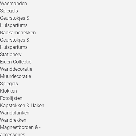
Wasmanden
Spiegels
Geurstokjes &
Huisparfums
Badkamerrekken
Geurstokjes &
Huisparfums
Stationery
Eigen Collectie
Wanddecoratie
Muurdecoratie
Spiegels
Klokken
Fotolijsten
Kapstokken & Haken
Wandplanken
Wandrekken
Magneetborden & -
accessoires