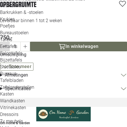
Opbergruimte
Loo
Fauteuils
Barkrukken & -stoelen
Krukjes
Loo
Leverbaar binnen 1 tot 2 weken
Poefjes
Bureaustoelen
Loo
750,-
Tafels
In winkelwagen
Eettafels
Loo
Salontafels
Omschrijving
Bijzettafels
Loo
Toon meer
Sidetables
(out
Bureaus
Afmetingen
Tafelbladen
Alle 
Tafelonderstellen
Specificaties
Kasten
Wandkasten
Vitrinekasten
Dressoirs
Tv meubels
Om Home & Garden