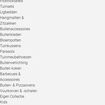
Picknicktafels
Tuinsets
Ligbedden
Hangmatten &
Zitzakken
Buitenaccessoires
Buitenkleden
Bloempotten
Tuinkussens
Parasols
Tuinmeubelhoezen
Buitenverlichting
Buiten koken
Barbecues &
Accessoires
Buiten- & Pizzaovens
Vuurkorven & -schalen
Eigen Collectie
Kids