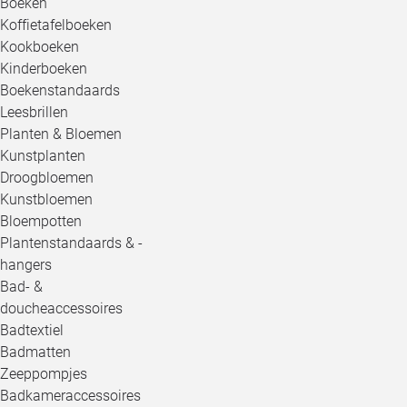
Boeken
Koffietafelboeken
Kookboeken
Kinderboeken
Boekenstandaards
Leesbrillen
Planten & Bloemen
Kunstplanten
Droogbloemen
Kunstbloemen
Bloempotten
Plantenstandaards & -
hangers
Bad- &
doucheaccessoires
Badtextiel
Badmatten
Zeeppompjes
Badkameraccessoires