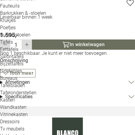
Loo
Fauteuils
Barkrukken & -stoelen
Leverbaar binnen 1 week
Krukjes
Loo
Poefjes
1.595,-
Bureaustoelen
Loo
Tafels
In winkelwagen
Eettafels
Loo
Nog 1 beschikbaar. Je kunt er niet meer toevoegen.
Salontafels
Omschrijving
Bijzettafels
Loo
Sidetables
(out
Toon meer
Bureaus
Afmetingen
Tafelbladen
Alle 
Tafelonderstellen
Specificaties
Kasten
Wandkasten
Vitrinekasten
Dressoirs
Tv meubels