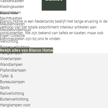
Vakkenkasten
Kledingkasten
Wandrekken
Blanco Home
Nachtkastjes
Blanco Home is een Nederlands bedrijf met lange ervaring in de
Meubelhoezen
verkoop van het totale assortiment interieur artikelen aan
Meubelonderhoud
consumenten. We zijn bekend van tafels en kasten, maar ook
Eigen Collectie
kleinmeubelen zijn bij ons te vinden.
Verlichting
Binnenverlichting
Bekijk alles van Blanco Home
Hanglampen
Vloerlampen
Wandlampen
Plafondlampen
Tafel- &
Bureaulampen
Spots
Railverlichting
Buitenverlichting
Hanglampen voor