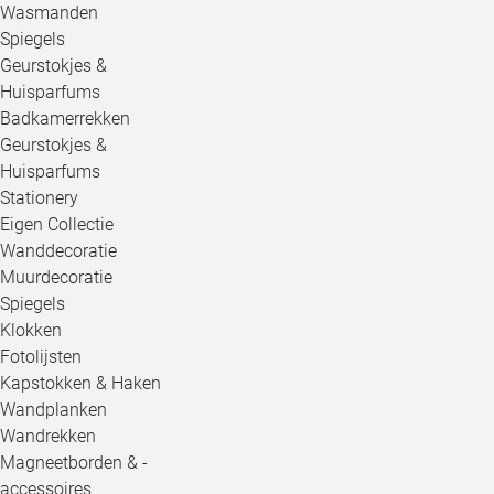
Wasmanden
Spiegels
Geurstokjes &
Huisparfums
Badkamerrekken
Geurstokjes &
Huisparfums
Stationery
Eigen Collectie
Wanddecoratie
Muurdecoratie
Spiegels
Klokken
Fotolijsten
Kapstokken & Haken
Wandplanken
Wandrekken
Magneetborden & -
accessoires