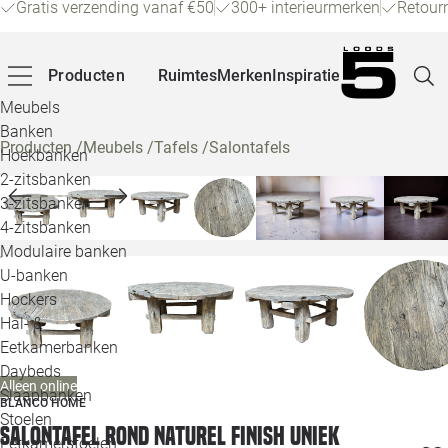
Gratis verzending vanaf €50
300+ interieurmerken
Retour
Producten
Ruimtes
Merken
Inspiratie
Meubels
Banken
Producten
/
Meubels
/
Tafels
/
Salontafels
Hoekbanken
Pagina
2-zitsbanken
3-zitsbanken
4-zitsbanken
Winke
Modulaire banken
U-banken
Klant
Hockers
Hal- &
Veelg
Eetkamerbanken
Daybeds
Openin
Alleen online
Slaapbanken
BLANCO HOME
Loo
Stoelen
Salontafel rond naturel finish uniek
Eetkamerstoelen