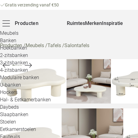
Gratis verzending vanaf €50
Producten
Ruimtes
Merken
Inspiratie
Meubels
Banken
Producten
/
Meubels
/
Tafels
/
Salontafels
Hoekbanken
2-zitsbanken
3-zitsbanken
4-zitsbanken
Modulaire banken
U-banken
Hockers
Hal- & Eetkamerbanken
Daybeds
Slaapbanken
Stoelen
Eetkamerstoelen
Fauteuils