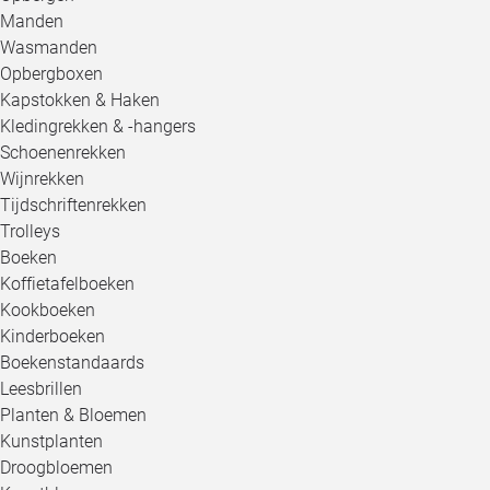
Manden
Wasmanden
Opbergboxen
Kapstokken & Haken
Kledingrekken & -hangers
Schoenenrekken
Wijnrekken
Tijdschriftenrekken
Trolleys
Boeken
Koffietafelboeken
Kookboeken
Kinderboeken
Boekenstandaards
Leesbrillen
Planten & Bloemen
Kunstplanten
Droogbloemen