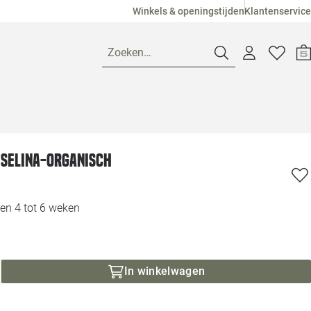
Winkels & openingstijden
Klantenservice
Zoeken…
Openingstijden
 Selina-organisch
Pagina suggesties
Loods 5 Ame
Winkels
Loods 5 Dui
en 4 tot 6 weken
Klantenservice
Loods 5 Maas
In winkelwagen
Veelgestelde vragen
Loods 5 Slie