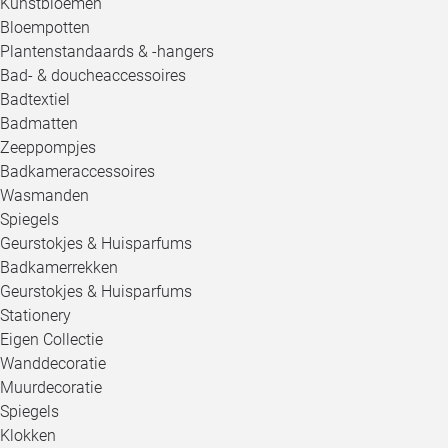
Kunstbloemen
Bloempotten
Plantenstandaards & -hangers
Bad- & doucheaccessoires
Badtextiel
Badmatten
Zeeppompjes
Badkameraccessoires
Wasmanden
Spiegels
Geurstokjes & Huisparfums
Badkamerrekken
Geurstokjes & Huisparfums
Stationery
Eigen Collectie
Wanddecoratie
Muurdecoratie
Spiegels
Klokken