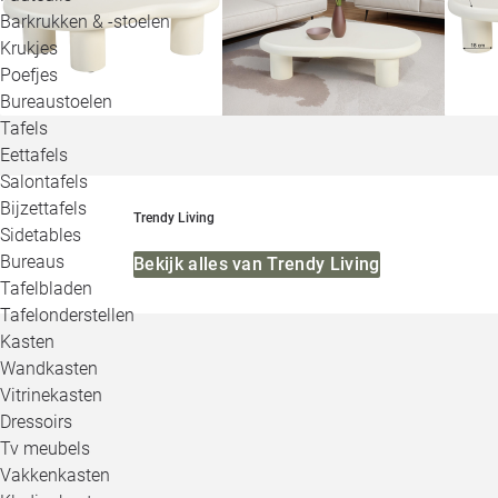
Barkrukken & -stoelen
Krukjes
Poefjes
Bureaustoelen
Tafels
Eettafels
Salontafels
Bijzettafels
Trendy Living
Sidetables
Bureaus
Bekijk alles van Trendy Living
Tafelbladen
Tafelonderstellen
Kasten
Wandkasten
Vitrinekasten
Dressoirs
Tv meubels
Vakkenkasten