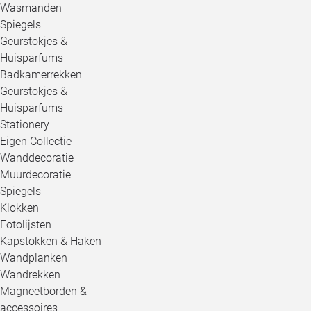
Wasmanden
Spiegels
Geurstokjes &
Huisparfums
Badkamerrekken
Geurstokjes &
Huisparfums
Stationery
Eigen Collectie
Wanddecoratie
Muurdecoratie
Spiegels
Klokken
Fotolijsten
Kapstokken & Haken
Wandplanken
Wandrekken
Magneetborden & -
accessoires