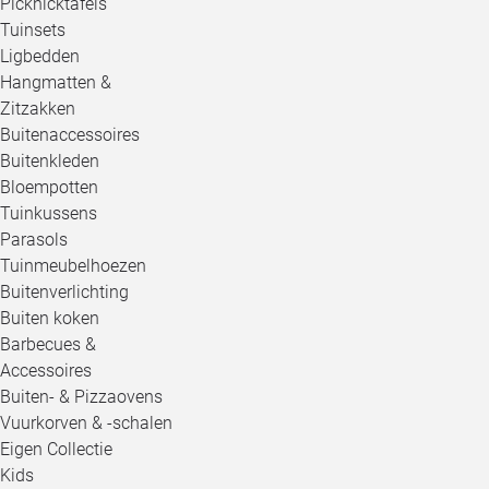
Picknicktafels
Tuinsets
Ligbedden
Hangmatten &
Zitzakken
Buitenaccessoires
Buitenkleden
Bloempotten
Tuinkussens
Parasols
Tuinmeubelhoezen
Buitenverlichting
Buiten koken
Barbecues &
Accessoires
Buiten- & Pizzaovens
Vuurkorven & -schalen
Eigen Collectie
Kids