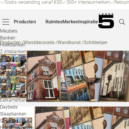
Gratis verzending vanaf €50
300+ interieurmerken
Retour
Producten
Ruimtes
Merken
Inspiratie
Meubels
Banken
Producten
/
Wanddecoratie
/
Wandkunst
/
Schilderijen
Hoekbanken
Pagina
2-zitsbanken
3-zitsbanken
4-zitsbanken
Winke
Modulaire banken
U-banken
Klant
Hockers
Hal- &
Veelg
Eetkamerbanken
Daybeds
Openin
Slaapbanken
Loo
Stoelen
Eetkamerstoelen