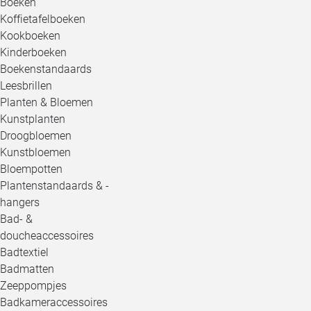
Boeken
Koffietafelboeken
Kookboeken
Kinderboeken
Boekenstandaards
Leesbrillen
Planten & Bloemen
Kunstplanten
Droogbloemen
Kunstbloemen
Bloempotten
Plantenstandaards & -
hangers
Bad- &
doucheaccessoires
Badtextiel
Badmatten
Zeeppompjes
Badkameraccessoires