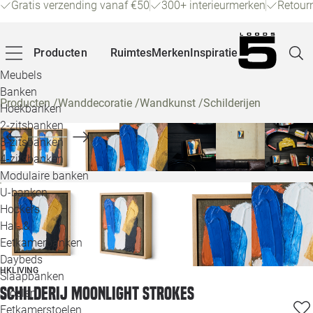
Gratis verzending vanaf €50
300+ interieurmerken
Retour
Producten
Ruimtes
Merken
Inspiratie
Meubels
Banken
Producten
/
Wanddecoratie
/
Wandkunst
/
Schilderijen
Hoekbanken
Pagina
2-zitsbanken
3-zitsbanken
4-zitsbanken
Winke
Modulaire banken
U-banken
Klant
Hockers
Hal- &
Veelg
Eetkamerbanken
Daybeds
Openin
HKLIVING
Slaapbanken
Loo
Schilderij Moonlight strokes
Stoelen
Eetkamerstoelen