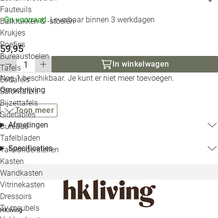
Loo
Fauteuils
Op voorraad
Leverbaar binnen 3 werkdagen
Barkrukken & -stoelen
Krukjes
Loo
Poefjes
59,95
Bureaustoelen
Loo
In winkelwagen
Tafels
Nog 1 beschikbaar. Je kunt er niet meer toevoegen.
Eettafels
Loo
Omschrijving
Salontafels
Bijzettafels
Loo
Toon meer
Sidetables
(out
Afmetingen
Bureaus
Tafelbladen
Alle 
Specificaties
Tafelonderstellen
Kasten
Wandkasten
Vitrinekasten
Dressoirs
Tv meubels
HKliving