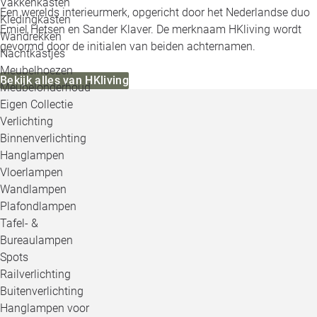
Vakkenkasten
Een werelds interieurmerk, opgericht door het Nederlandse duo
Kledingkasten
Emiel Hetsen en Sander Klaver. De merknaam HKliving wordt
Wandrekken
gevormd door de initialen van beiden achternamen.
Nachtkastjes
Meubelhoezen
Bekijk alles van HKliving
Meubelonderhoud
Eigen Collectie
Verlichting
Binnenverlichting
Hanglampen
Vloerlampen
Wandlampen
Plafondlampen
Tafel- &
Bureaulampen
Spots
Railverlichting
Buitenverlichting
Hanglampen voor