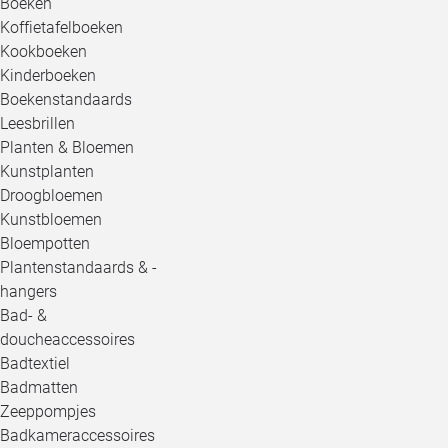
Boeken
Koffietafelboeken
Kookboeken
Kinderboeken
Boekenstandaards
Leesbrillen
Planten & Bloemen
Kunstplanten
Droogbloemen
Kunstbloemen
Bloempotten
Plantenstandaards & -
hangers
Bad- &
doucheaccessoires
Badtextiel
Badmatten
Zeeppompjes
Badkameraccessoires