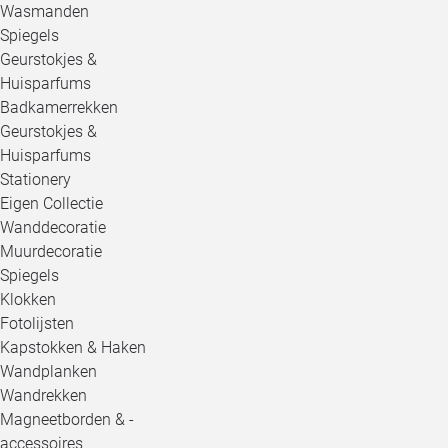
Wasmanden
Spiegels
Geurstokjes &
Huisparfums
Badkamerrekken
Geurstokjes &
Huisparfums
Stationery
Eigen Collectie
Wanddecoratie
Muurdecoratie
Spiegels
Klokken
Fotolijsten
Kapstokken & Haken
Wandplanken
Wandrekken
Magneetborden & -
accessoires