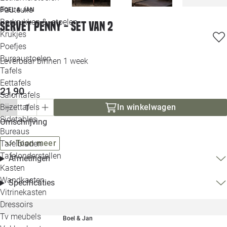
Loo
Fauteuils
BOEL & JAN
Barkrukken & -stoelen
Servet Penny - set van 2
Krukjes
Loo
Poefjes
Bureaustoelen
Leverbaar binnen 1 week
Loo
Tafels
Eettafels
Loo
21,90
Salontafels
Bijzettafels
In winkelwagen
Loo
Sidetables
(out
Omschrijving
Bureaus
Toon meer
Tafelbladen
Alle 
Tafelonderstellen
Afmetingen
Kasten
Wandkasten
Specificaties
Vitrinekasten
Dressoirs
Tv meubels
Boel & Jan