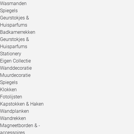
Wasmanden
Spiegels
Geurstokjes &
Huisparfums
Badkamerrekken
Geurstokjes &
Huisparfums
Stationery
Eigen Collectie
Wanddecoratie
Muurdecoratie
Spiegels
Klokken
Fotolijsten
Kapstokken & Haken
Wandplanken
Wandrekken
Magneetborden & -
accessoires