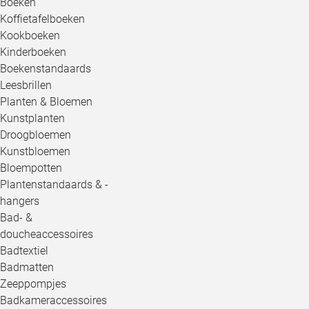
Boeken
Koffietafelboeken
Kookboeken
Kinderboeken
Boekenstandaards
Leesbrillen
Planten & Bloemen
Kunstplanten
Droogbloemen
Kunstbloemen
Bloempotten
Plantenstandaards & -
hangers
Bad- &
doucheaccessoires
Badtextiel
Badmatten
Zeeppompjes
Badkameraccessoires