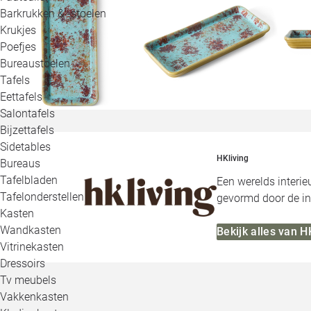
Barkrukken & -stoelen
Krukjes
Poefjes
Bureaustoelen
Tafels
Eettafels
Salontafels
Bijzettafels
Sidetables
HKliving
Bureaus
Tafelbladen
Een werelds interi
Tafelonderstellen
gevormd door de in
Kasten
Wandkasten
Bekijk alles van H
Vitrinekasten
Dressoirs
Tv meubels
Vakkenkasten