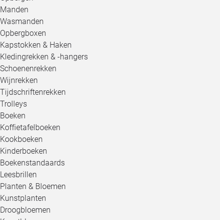
Manden
Wasmanden
Opbergboxen
Kapstokken & Haken
Kledingrekken & -hangers
Schoenenrekken
Wijnrekken
Tijdschriftenrekken
Trolleys
Boeken
Koffietafelboeken
Kookboeken
Kinderboeken
Boekenstandaards
Leesbrillen
Planten & Bloemen
Kunstplanten
Droogbloemen