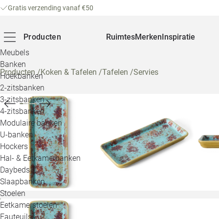
Gratis verzending vanaf €50
Producten
Ruimtes
Merken
Inspiratie
Meubels
Banken
Producten
/
Koken & Tafelen
/
Tafelen
/
Servies
Hoekbanken
2-zitsbanken
3-zitsbanken
4-zitsbanken
Modulaire banken
U-banken
Hockers
Hal- & Eetkamerbanken
Daybeds
Slaapbanken
Stoelen
Eetkamerstoelen
Fauteuils