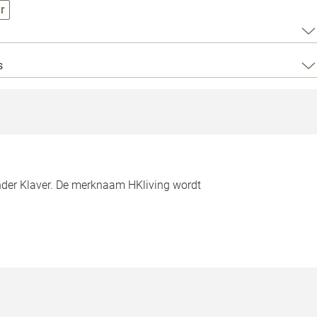
Loods 5 Za
r
Loods 5 Gara
s
Alle openingst
nder Klaver. De merknaam HKliving wordt