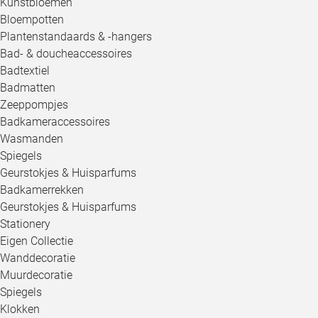
Kunstbloemen
Bloempotten
Plantenstandaards & -hangers
Bad- & doucheaccessoires
Badtextiel
Badmatten
Zeeppompjes
Badkameraccessoires
Wasmanden
Spiegels
Geurstokjes & Huisparfums
Badkamerrekken
Geurstokjes & Huisparfums
Stationery
Eigen Collectie
Wanddecoratie
Muurdecoratie
Spiegels
Klokken