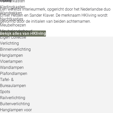
Vakkenkasten
HKliving
Kledingkasten
Een werelds interieurmerk, opgericht door het Nederlandse duo
Wandrekken
Emiel Hetsen en Sander Klaver. De merknaam HKliving wordt
Nachtkastjes
gevormd door de initialen van beiden achternamen.
Meubelhoezen
Meubelonderhoud
Bekijk alles van HKliving
Eigen Collectie
Verlichting
Binnenverlichting
Hanglampen
Vloerlampen
Wandlampen
Plafondlampen
Tafel- &
Bureaulampen
Spots
Railverlichting
Buitenverlichting
Hanglampen voor