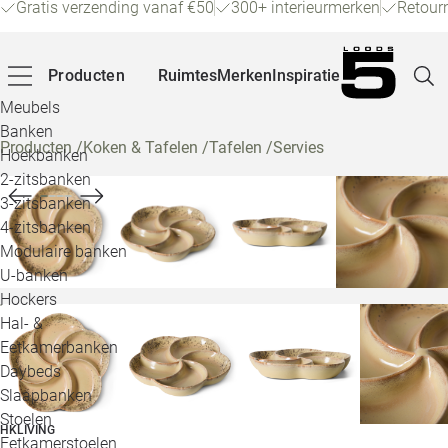
Gratis verzending vanaf €50
300+ interieurmerken
Retour
Producten
Ruimtes
Merken
Inspiratie
Meubels
Banken
Producten
/
Koken & Tafelen
/
Tafelen
/
Servies
Hoekbanken
Pagina
2-zitsbanken
3-zitsbanken
4-zitsbanken
Winke
Modulaire banken
U-banken
Klant
Hockers
Hal- &
Veelg
Eetkamerbanken
Daybeds
Openin
Slaapbanken
Loo
Stoelen
HKLIVING
Eetkamerstoelen