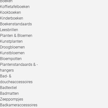
Boeken
Koffietafelboeken
Kookboeken
Kinderboeken
Boekenstandaards
Leesbrillen
Planten & Bloemen
Kunstplanten
Droogbloemen
Kunstbloemen
Bloempotten
Plantenstandaards & -
hangers
Bad- &
doucheaccessoires
Badtextiel
Badmatten
Zeeppompjes
Badkameraccessoires