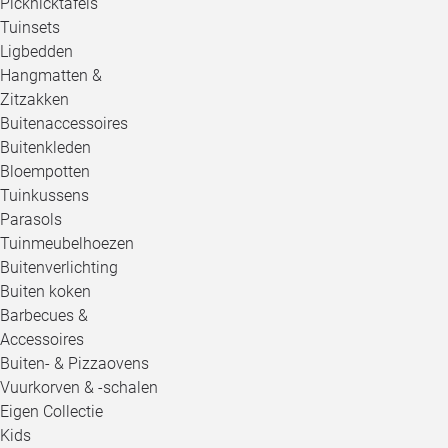
Picknicktafels
Tuinsets
Ligbedden
Hangmatten &
Zitzakken
Buitenaccessoires
Buitenkleden
Bloempotten
Tuinkussens
Parasols
Tuinmeubelhoezen
Buitenverlichting
Buiten koken
Barbecues &
Accessoires
Buiten- & Pizzaovens
Vuurkorven & -schalen
Eigen Collectie
Kids