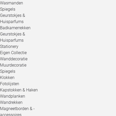
Wasmanden
Spiegels
Geurstokjes &
Huisparfums
Badkamerrekken
Geurstokjes &
Huisparfums
Stationery
Eigen Collectie
Wanddecoratie
Muurdecoratie
Spiegels
Klokken
Fotolijsten
Kapstokken & Haken
Wandplanken
Wandrekken
Magneetborden & -
accessoires