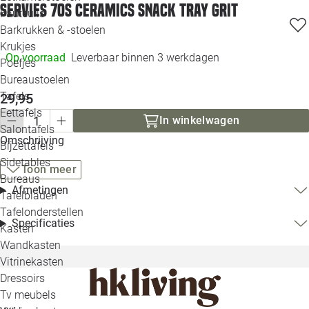
Servies 70s ceramics snack tray Grit
Loo
Fauteuils
Barkrukken & -stoelen
Krukjes
Loo
Op voorraad
Leverbaar binnen 3 werkdagen
Poefjes
Bureaustoelen
Loo
Tafels
29,95
Eettafels
Loo
In winkelwagen
Salontafels
Omschrijving
Bijzettafels
Loo
Sidetables
Toon meer
Bureaus
Afmetingen
Tafelbladen
Alle 
Tafelonderstellen
Specificaties
Kasten
Wandkasten
Vitrinekasten
Dressoirs
Tv meubels