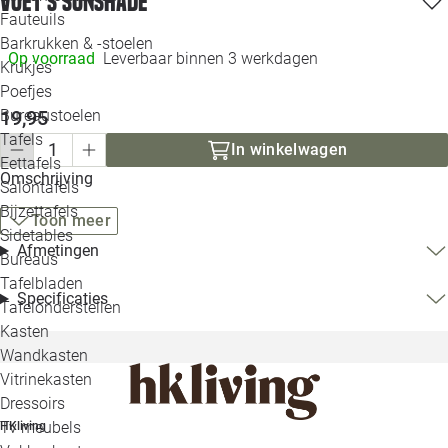
voet S sunshade
Loo
Fauteuils
Barkrukken & -stoelen
Op voorraad
Leverbaar binnen 3 werkdagen
Krukjes
Loo
Poefjes
19,95
Bureaustoelen
Loo
Tafels
In winkelwagen
Eettafels
Loo
Omschrijving
Salontafels
Bijzettafels
Loo
Toon meer
Sidetables
(out
Afmetingen
Bureaus
Tafelbladen
Alle 
Specificaties
Tafelonderstellen
Kasten
Wandkasten
Vitrinekasten
Dressoirs
Tv meubels
HKliving