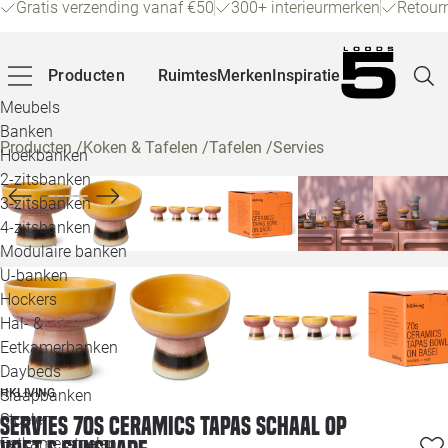
Gratis verzending vanaf €50
300+ interieurmerken
Retour
Producten
Ruimtes
Merken
Inspiratie
Meubels
Banken
Producten
/
Koken & Tafelen
/
Tafelen
/
Servies
Hoekbanken
Pagina
2-zitsbanken
3-zitsbanken
4-zitsbanken
Winke
Modulaire banken
U-banken
Klant
Hockers
Hal- &
Veelg
Eetkamerbanken
Daybeds
Openin
HKLIVING
Slaapbanken
Loo
Stoelen
Servies 70s ceramics tapas schaal op
Eetkamerstoelen