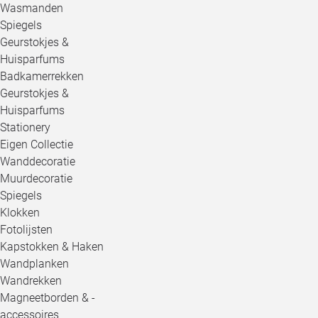
Wasmanden
Spiegels
Geurstokjes &
Huisparfums
Badkamerrekken
Geurstokjes &
Huisparfums
Stationery
Eigen Collectie
Wanddecoratie
Muurdecoratie
Spiegels
Klokken
Fotolijsten
Kapstokken & Haken
Wandplanken
Wandrekken
Magneetborden & -
accessoires