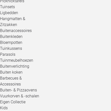
Picknicktafels
Tuinsets
Ligbedden
Hangmatten &
Zitzakken
Buitenaccessoires
Buitenkleden
Bloempotten
Tuinkussens
Parasols
Tuinmeubelhoezen
Buitenverlichting
Buiten koken
Barbecues &
Accessoires
Buiten- & Pizzaovens
Vuurkorven & -schalen
Eigen Collectie
Kids