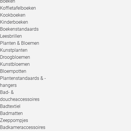
Boeken
Koffietafelboeken
Kookboeken
Kinderboeken
Boekenstandaards
Leesbrillen
Planten & Bloemen
Kunstplanten
Droogbloemen
Kunstbloemen
Bloempotten
Plantenstandaards & -
hangers
Bad- &
doucheaccessoires
Badtextiel
Badmatten
Zeeppompjes
Badkameraccessoires