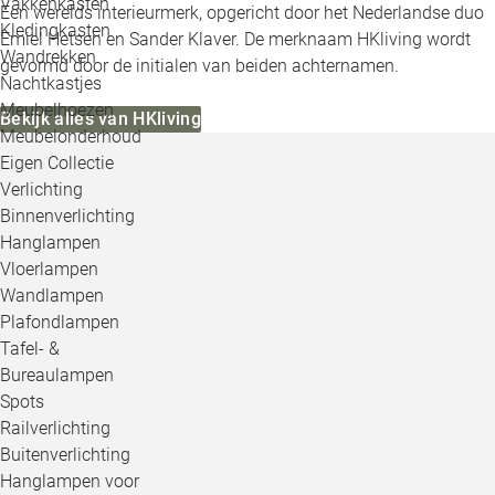
Vakkenkasten
Een werelds interieurmerk, opgericht door het Nederlandse duo
Kledingkasten
Emiel Hetsen en Sander Klaver. De merknaam HKliving wordt
Wandrekken
gevormd door de initialen van beiden achternamen.
Nachtkastjes
Meubelhoezen
Bekijk alles van HKliving
Meubelonderhoud
Eigen Collectie
Verlichting
Binnenverlichting
Hanglampen
Vloerlampen
Wandlampen
Plafondlampen
Tafel- &
Bureaulampen
Spots
Railverlichting
Buitenverlichting
Hanglampen voor