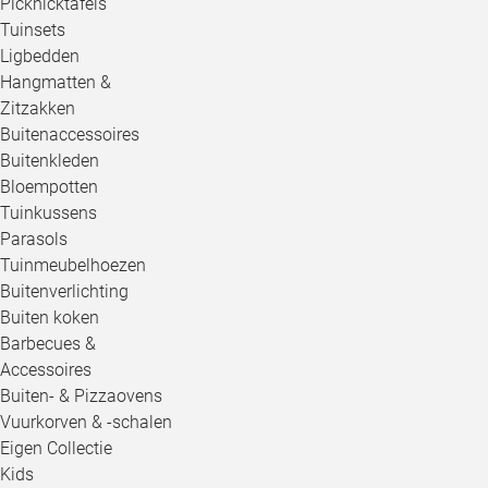
Picknicktafels
Tuinsets
Ligbedden
Hangmatten &
Zitzakken
Buitenaccessoires
Buitenkleden
Bloempotten
Tuinkussens
Parasols
Tuinmeubelhoezen
Buitenverlichting
Buiten koken
Barbecues &
Accessoires
Buiten- & Pizzaovens
Vuurkorven & -schalen
Eigen Collectie
Kids