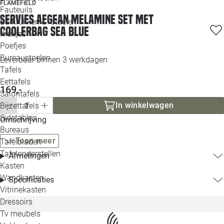
FLAMEFIELD
Loo
Fauteuils
Servies Aegean Melamine set met
Barkrukken & -stoelen
coolerbag sea blue
Krukjes
Loo
Poefjes
Bureaustoelen
Leverbaar binnen 3 werkdagen
Loo
Tafels
Eettafels
Loo
169,-
Salontafels
In winkelwagen
Bijzettafels
Loo
Sidetables
Omschrijving
Bureaus
Toon meer
Tafelbladen
Alle 
Tafelonderstellen
Afmetingen
Kasten
Wandkasten
Specificaties
Vitrinekasten
Dressoirs
Tv meubels