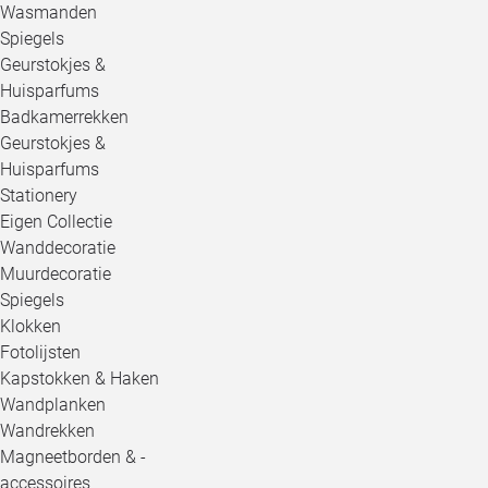
Wasmanden
Spiegels
Geurstokjes &
Huisparfums
Badkamerrekken
Geurstokjes &
Huisparfums
Stationery
Eigen Collectie
Wanddecoratie
Muurdecoratie
Spiegels
Klokken
Fotolijsten
Kapstokken & Haken
Wandplanken
Wandrekken
Magneetborden & -
accessoires