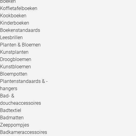
Boeken
Koffietafelboeken
Kookboeken
Kinderboeken
Boekenstandaards
Leesbrillen
Planten & Bloemen
Kunstplanten
Droogbloemen
Kunstbloemen
Bloempotten
Plantenstandaards & -
hangers
Bad- &
doucheaccessoires
Badtextiel
Badmatten
Zeeppompjes
Badkameraccessoires