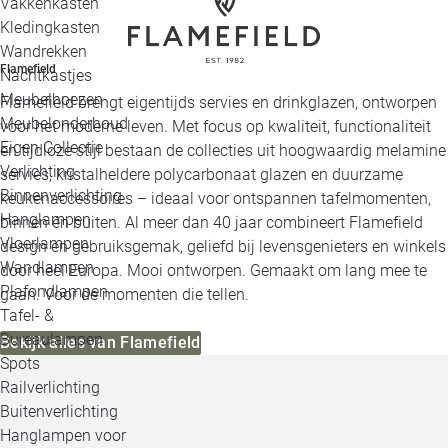
Vakkenkasten
Kledingkasten
Wandrekken
Flamefield
Nachtkastjes
Meubelhoezen
Flamefield brengt eigentijds servies en drinkglazen, ontworpen
Meubelonderhoud
voor het moderne leven. Met focus op kwaliteit, functionaliteit
Eigen Collectie
en tijdloze stijl bestaan de collecties uit hoogwaardig melamine
Verlichting
servies, kristalheldere polycarbonaat glazen en duurzame
Binnenverlichting
keukenaccessoires – ideaal voor ontspannen tafelmomenten,
Hanglampen
binnen én buiten. Al meer dan 40 jaar combineert Flamefield
Vloerlampen
design en gebruiksgemak, geliefd bij levensgenieters en winkels
Wandlampen
door heel Europa. Mooi ontworpen. Gemaakt om lang mee te
Plafondlampen
gaan. Voor de momenten die tellen.
Tafel- &
Bureaulampen
Bekijk alles van Flamefield
Spots
Railverlichting
Buitenverlichting
Hanglampen voor