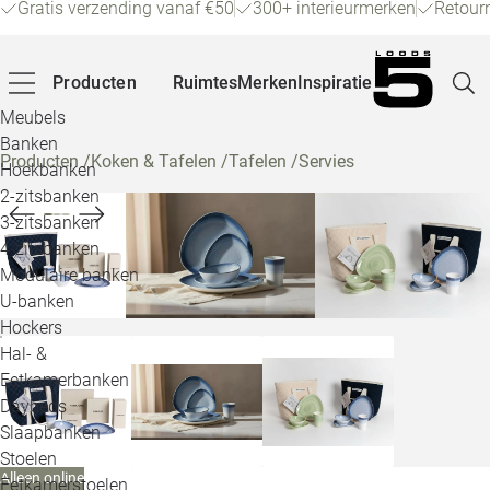
Gratis verzending vanaf €50
300+ interieurmerken
Retour
Producten
Ruimtes
Merken
Inspiratie
Meubels
Banken
Producten
/
Koken & Tafelen
/
Tafelen
/
Servies
Hoekbanken
Pagina
2-zitsbanken
3-zitsbanken
4-zitsbanken
Winke
Modulaire banken
U-banken
Klant
Hockers
Hal- &
Veelg
Eetkamerbanken
Daybeds
Openin
Slaapbanken
Loo
Stoelen
Alleen online
Eetkamerstoelen