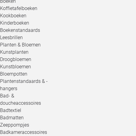
Boeken
Koffietafelboeken
Kookboeken
Kinderboeken
Boekenstandaards
Leesbrillen
Planten & Bloemen
Kunstplanten
Droogbloemen
Kunstbloemen
Bloempotten
Plantenstandaards & -
hangers
Bad- &
doucheaccessoires
Badtextiel
Badmatten
Zeeppompjes
Badkameraccessoires