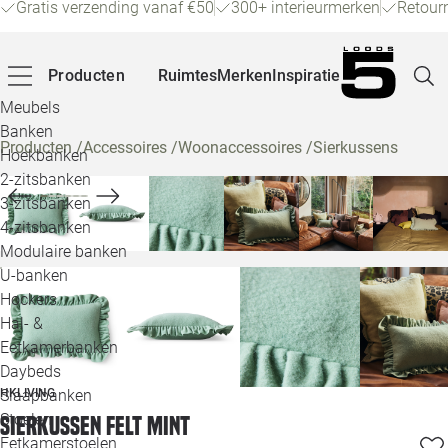
Gratis verzending vanaf €50
300+ interieurmerken
Retour
Producten
Ruimtes
Merken
Inspiratie
Meubels
Banken
Producten
/
Accessoires
/
Woonaccessoires
/
Sierkussens
Hoekbanken
Pagina
2-zitsbanken
3-zitsbanken
4-zitsbanken
Winke
Modulaire banken
U-banken
Klant
Hockers
Hal- &
Veelg
Eetkamerbanken
Daybeds
Openin
HKLIVING
Slaapbanken
Loo
Stoelen
Sierkussen felt mint
Eetkamerstoelen