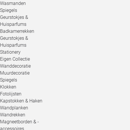
Wasmanden
Spiegels
Geurstokjes &
Huisparfums
Badkamerrekken
Geurstokjes &
Huisparfums
Stationery
Eigen Collectie
Wanddecoratie
Muurdecoratie
Spiegels
Klokken
Fotolijsten
Kapstokken & Haken
Wandplanken
Wandrekken
Magneetborden & -
accessoires