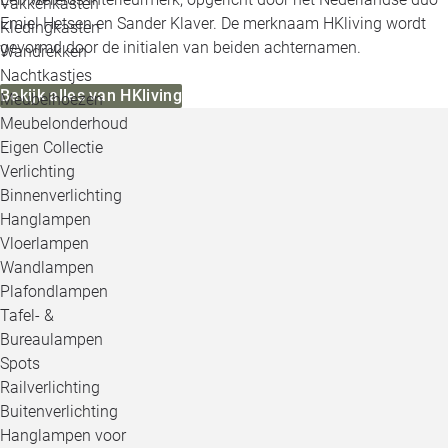
Vakkenkasten
Emiel Hetsen en Sander Klaver. De merknaam HKliving wordt
Kledingkasten
gevormd door de initialen van beiden achternamen.
Wandrekken
Nachtkastjes
Bekijk alles van HKliving
Meubelhoezen
Meubelonderhoud
Eigen Collectie
Verlichting
Binnenverlichting
Hanglampen
Vloerlampen
Wandlampen
Plafondlampen
Tafel- &
Bureaulampen
Spots
Railverlichting
Buitenverlichting
Hanglampen voor