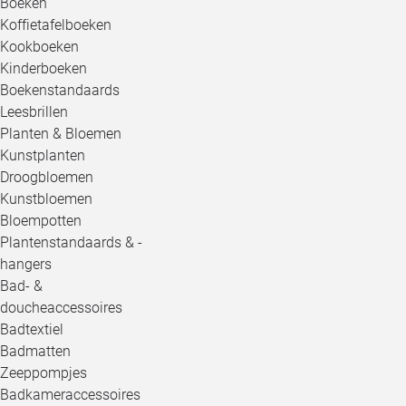
Boeken
Koffietafelboeken
Kookboeken
Kinderboeken
Boekenstandaards
Leesbrillen
Planten & Bloemen
Kunstplanten
Droogbloemen
Kunstbloemen
Bloempotten
Plantenstandaards & -
hangers
Bad- &
doucheaccessoires
Badtextiel
Badmatten
Zeeppompjes
Badkameraccessoires