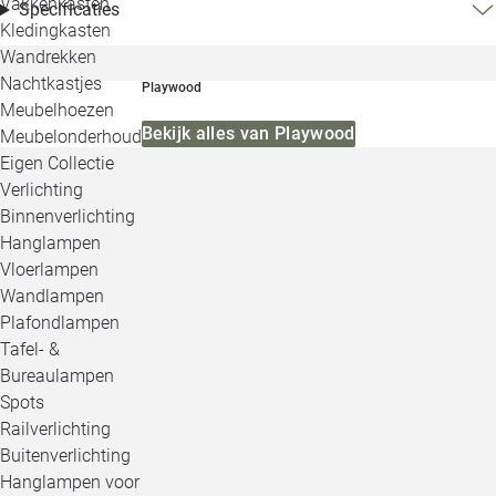
Vakkenkasten
Specificaties
Kledingkasten
Wandrekken
Nachtkastjes
Playwood
Meubelhoezen
Bekijk alles van Playwood
Meubelonderhoud
Eigen Collectie
Verlichting
Binnenverlichting
Hanglampen
Vloerlampen
Wandlampen
Plafondlampen
Tafel- &
Bureaulampen
Spots
Railverlichting
Buitenverlichting
Hanglampen voor