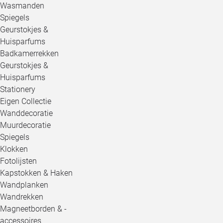
Wasmanden
Spiegels
Geurstokjes &
Huisparfums
Badkamerrekken
Geurstokjes &
Huisparfums
Stationery
Eigen Collectie
Wanddecoratie
Muurdecoratie
Spiegels
Klokken
Fotolijsten
Kapstokken & Haken
Wandplanken
Wandrekken
Magneetborden & -
accessoires