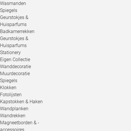
Wasmanden
Spiegels
Geurstokjes &
Huisparfums
Badkamerrekken
Geurstokjes &
Huisparfums
Stationery
Eigen Collectie
Wanddecoratie
Muurdecoratie
Spiegels
Klokken
Fotolijsten
Kapstokken & Haken
Wandplanken
Wandrekken
Magneetborden & -
accessoires