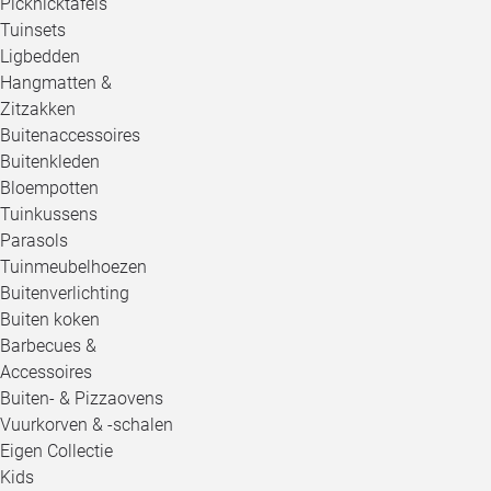
Picknicktafels
Tuinsets
Ligbedden
Hangmatten &
Zitzakken
Buitenaccessoires
Buitenkleden
Bloempotten
Tuinkussens
Parasols
Tuinmeubelhoezen
Buitenverlichting
Buiten koken
Barbecues &
Accessoires
Buiten- & Pizzaovens
Vuurkorven & -schalen
Eigen Collectie
Kids