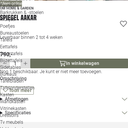
Alleen online
Loo
Fauteuils
OM HOME & GARDEN
Barkrukken & -stoelen
Spiegel Aakar
Krukjes
Loo
Poefjes
Bureaustoelen
Loo
Leverbaar binnen 2 tot 4 weken
Tafels
Eettafels
Loo
790,-
Salontafels
Bijzettafels
In winkelwagen
Loo
Sidetables
Nog 1 beschikbaar. Je kunt er niet meer toevoegen.
Bureaus
Omschrijving
Tafelbladen
Alle 
Tafelonderstellen
Toon meer
Kasten
Afmetingen
Wandkasten
Vitrinekasten
Specificaties
Dressoirs
Tv meubels