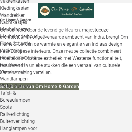
Vakkenkasten
Kledingkasten
Wandrekken
Om Home & Garden
Nachtkastjes
Meubelhoezen
Geïnspireerd door de levendige kleuren, majestueuze
Meubelonderhoud
architectuur en ongeëvenaarde ambacht van India, brengt Om
Eigen Collectie
Home & Garden de warmte en elegantie van Indiaas design
Verlichting
naar Europese interieurs. Onze meubelcollectie combineert
Binnenverlichting
moeiteloos Oosterse esthetiek met Westerse functionaliteit,
Hanglampen
resulterend in unieke stukken die een verhaal van culturele
Vloerlampen
samensmelting vertellen.
Wandlampen
Plafondlampen
Bekijk alles van Om Home & Garden
Tafel- &
Bureaulampen
Spots
Railverlichting
Buitenverlichting
Hanglampen voor