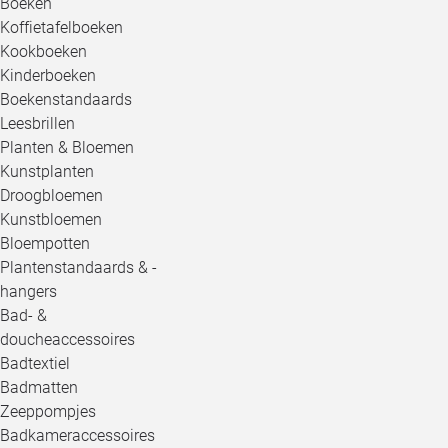
Boeken
Koffietafelboeken
Kookboeken
Kinderboeken
Boekenstandaards
Leesbrillen
Planten & Bloemen
Kunstplanten
Droogbloemen
Kunstbloemen
Bloempotten
Plantenstandaards & -
hangers
Bad- &
doucheaccessoires
Badtextiel
Badmatten
Zeeppompjes
Badkameraccessoires