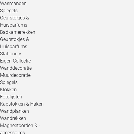
Wasmanden
Spiegels
Geurstokjes &
Huisparfums
Badkamerrekken
Geurstokjes &
Huisparfums
Stationery
Eigen Collectie
Wanddecoratie
Muurdecoratie
Spiegels
Klokken
Fotolijsten
Kapstokken & Haken
Wandplanken
Wandrekken
Magneetborden & -
accessoires