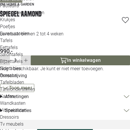
OM HOME & GARDEN
Loo
Fauteuils
Spiegel Aamond
Barkrukken & -stoelen
Krukjes
Loo
Poefjes
Bureaustoelen
Leverbaar binnen 2 tot 4 weken
Loo
Tafels
Eettafels
990,-
Loo
Salontafels
In winkelwagen
Bijzettafels
Loo
Sidetables
Nog 1 beschikbaar. Je kunt er niet meer toevoegen.
Bureaus
Omschrijving
Tafelbladen
Alle 
Toon meer
Tafelonderstellen
Kasten
Afmetingen
Wandkasten
Vitrinekasten
Specificaties
Dressoirs
Tv meubels