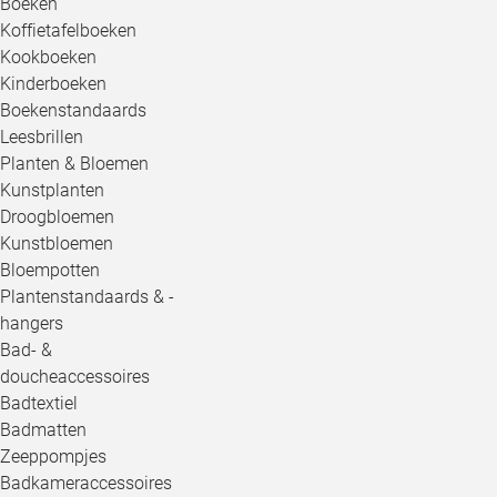
Boeken
Koffietafelboeken
Kookboeken
Kinderboeken
Boekenstandaards
Leesbrillen
Planten & Bloemen
Kunstplanten
Droogbloemen
Kunstbloemen
Bloempotten
Plantenstandaards & -
hangers
Bad- &
doucheaccessoires
Badtextiel
Badmatten
Zeeppompjes
Badkameraccessoires