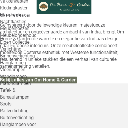
Vakkenkasten
Kledingkasten
Wandrekken
Om Home & Garden
Nachtkastjes
Geïnspireerd door de levendige kleuren, majestueuze
Meubelhoezen
architectuur en ongeëvenaarde ambacht van India, brengt Om
Meubelonderhoud
Home & Garden de warmte en elegantie van Indiaas design
Eigen Collectie
naar Europese interieurs. Onze meubelcollectie combineert
Verlichting
moeiteloos Oosterse esthetiek met Westerse functionaliteit,
Binnenverlichting
resulterend in unieke stukken die een verhaal van culturele
Hanglampen
samensmelting vertellen.
Vloerlampen
Wandlampen
Bekijk alles van Om Home & Garden
Plafondlampen
Tafel- &
Bureaulampen
Spots
Railverlichting
Buitenverlichting
Hanglampen voor