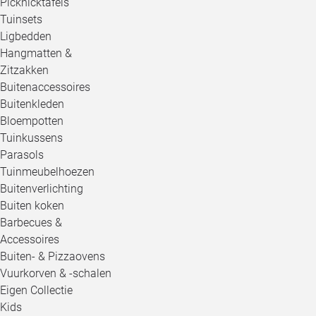
Picknicktafels
Tuinsets
Ligbedden
Hangmatten &
Zitzakken
Buitenaccessoires
Buitenkleden
Bloempotten
Tuinkussens
Parasols
Tuinmeubelhoezen
Buitenverlichting
Buiten koken
Barbecues &
Accessoires
Buiten- & Pizzaovens
Vuurkorven & -schalen
Eigen Collectie
Kids