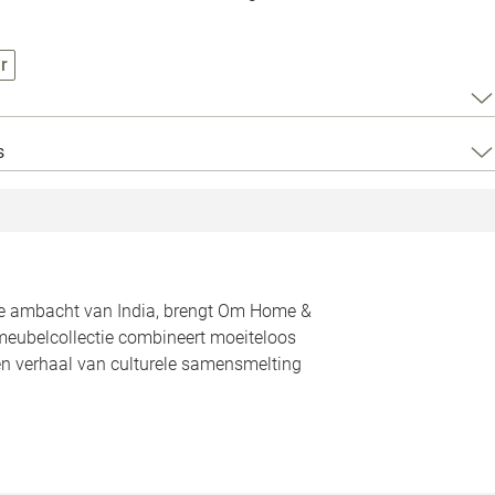
Loods 5 Za
Loods 5 Gara
r
Alle openingst
s
rde ambacht van India, brengt Om Home &
meubelcollectie combineert moeiteloos
een verhaal van culturele samensmelting