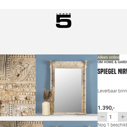
Alleen online
OM HOME & GARD
Spiegel Nir
Leverbaar binn
1.390,-
Nog 1 beschikb