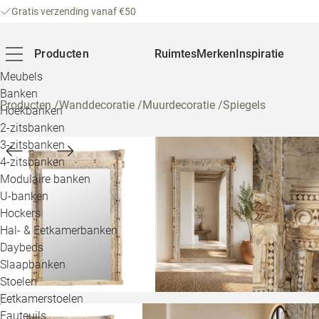
Gratis verzending vanaf €50
Producten
Ruimtes
Merken
Inspiratie
Meubels
Banken
Producten
/
Wanddecoratie
/
Muurdecoratie
/
Spiegels
Hoekbanken
2-zitsbanken
3-zitsbanken
4-zitsbanken
Modulaire banken
U-banken
Hockers
Hal- & Eetkamerbanken
Daybeds
Slaapbanken
Stoelen
Eetkamerstoelen
Fauteuils