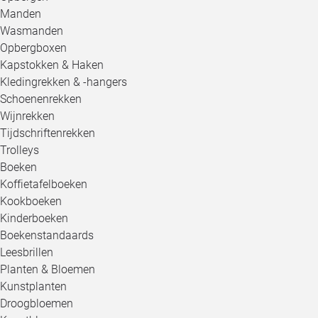
Manden
Wasmanden
Opbergboxen
Kapstokken & Haken
Kledingrekken & -hangers
Schoenenrekken
Wijnrekken
Tijdschriftenrekken
Trolleys
Boeken
Koffietafelboeken
Kookboeken
Kinderboeken
Boekenstandaards
Leesbrillen
Planten & Bloemen
Kunstplanten
Droogbloemen