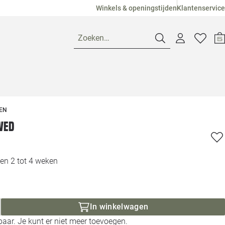
Winkels & openingstijden
Klantenservice
Zoeken…
Openingstijden
EN
Pagina suggesties
Loods 5 Ame
ved
Winkels
Loods 5 Dui
en 2 tot 4 weken
Klantenservice
Loods 5 Maas
Veelgestelde vragen
Loods 5 Slie
In winkelwagen
aar. Je kunt er niet meer toevoegen.