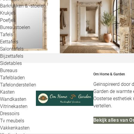
Barkrukken & -stoelen
Krukjes
Poefjes
Bureaustoelen
Tafels
Eettafels
Salontafels
Bijzettafels
Sidetables
Bureaus
Om Home & Garden
Tafelbladen
Geïnspireerd door 
Tafelonderstellen
Garden de warmte e
Kasten
Oosterse esthetiek 
Wandkasten
vertellen.
Vitrinekasten
Dressoirs
Bekijk alles van
Tv meubels
Vakkenkasten