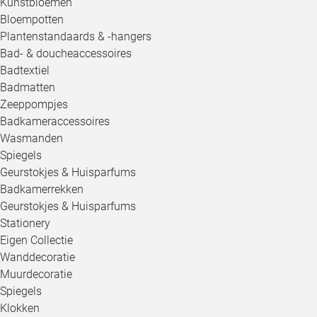
Kunstbloemen
Bloempotten
Plantenstandaards & -hangers
Bad- & doucheaccessoires
Badtextiel
Badmatten
Zeeppompjes
Badkameraccessoires
Wasmanden
Spiegels
Geurstokjes & Huisparfums
Badkamerrekken
Geurstokjes & Huisparfums
Stationery
Eigen Collectie
Wanddecoratie
Muurdecoratie
Spiegels
Klokken