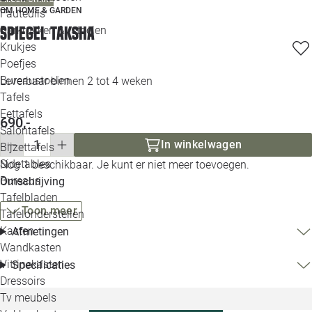
OM HOME & GARDEN
Loo
Fauteuils
Spiegel Taksha
Barkrukken & -stoelen
Krukjes
Loo
Poefjes
Bureaustoelen
Leverbaar binnen 2 tot 4 weken
Loo
Tafels
Eettafels
690,-
Loo
Salontafels
In winkelwagen
Bijzettafels
Loo
Sidetables
Nog 1 beschikbaar. Je kunt er niet meer toevoegen.
Bureaus
Omschrijving
Tafelbladen
Alle 
Toon meer
Tafelonderstellen
Kasten
Afmetingen
Wandkasten
Vitrinekasten
Specificaties
Dressoirs
Tv meubels