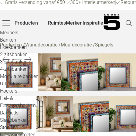
Gratis verzending vanaf €50
300+ interieurmerken
Retour
Producten
Ruimtes
Merken
Inspiratie
Meubels
Banken
Producten
/
Wanddecoratie
/
Muurdecoratie
/
Spiegels
Hoekbanken
Pagina
2-zitsbanken
3-zitsbanken
4-zitsbanken
Winke
Modulaire banken
U-banken
Klant
Hockers
Hal- &
Veelg
Eetkamerbanken
Daybeds
Openin
Slaapbanken
Loo
Stoelen
Eetkamerstoelen
Alleen online