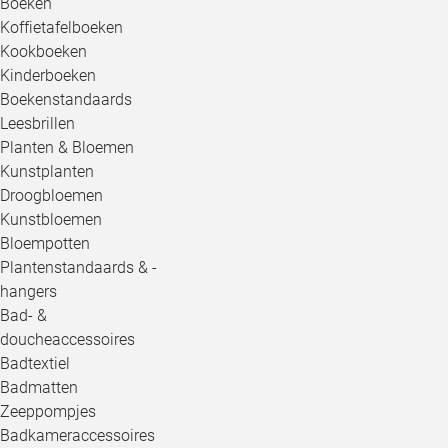
Boeken
Koffietafelboeken
Kookboeken
Kinderboeken
Boekenstandaards
Leesbrillen
Planten & Bloemen
Kunstplanten
Droogbloemen
Kunstbloemen
Bloempotten
Plantenstandaards & -
hangers
Bad- &
doucheaccessoires
Badtextiel
Badmatten
Zeeppompjes
Badkameraccessoires