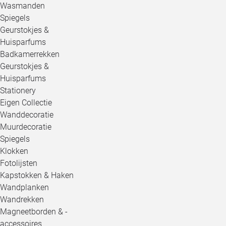
Wasmanden
Spiegels
Geurstokjes &
Huisparfums
Badkamerrekken
Geurstokjes &
Huisparfums
Stationery
Eigen Collectie
Wanddecoratie
Muurdecoratie
Spiegels
Klokken
Fotolijsten
Kapstokken & Haken
Wandplanken
Wandrekken
Magneetborden & -
accessoires