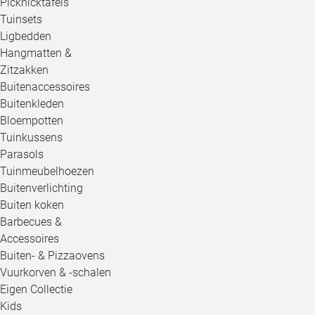
Picknicktafels
Tuinsets
Ligbedden
Hangmatten &
Zitzakken
Buitenaccessoires
Buitenkleden
Bloempotten
Tuinkussens
Parasols
Tuinmeubelhoezen
Buitenverlichting
Buiten koken
Barbecues &
Accessoires
Buiten- & Pizzaovens
Vuurkorven & -schalen
Eigen Collectie
Kids