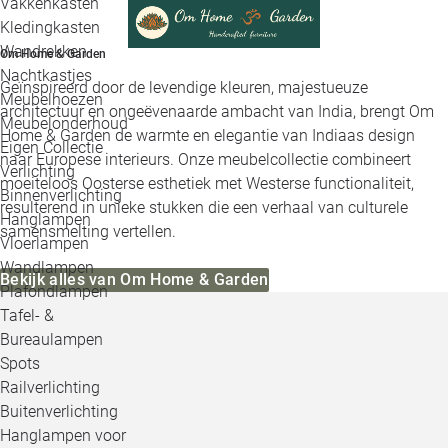
Vakkenkasten
Kledingkasten
Wandrekken
Om Home & Garden
Nachtkastjes
Geïnspireerd door de levendige kleuren, majestueuze
Meubelhoezen
architectuur en ongeëvenaarde ambacht van India, brengt Om
Meubelonderhoud
Home & Garden de warmte en elegantie van Indiaas design
Eigen Collectie
naar Europese interieurs. Onze meubelcollectie combineert
Verlichting
moeiteloos Oosterse esthetiek met Westerse functionaliteit,
Binnenverlichting
resulterend in unieke stukken die een verhaal van culturele
Hanglampen
samensmelting vertellen.
Vloerlampen
Wandlampen
Bekijk alles van Om Home & Garden
Plafondlampen
Tafel- &
Bureaulampen
Spots
Railverlichting
Buitenverlichting
Hanglampen voor