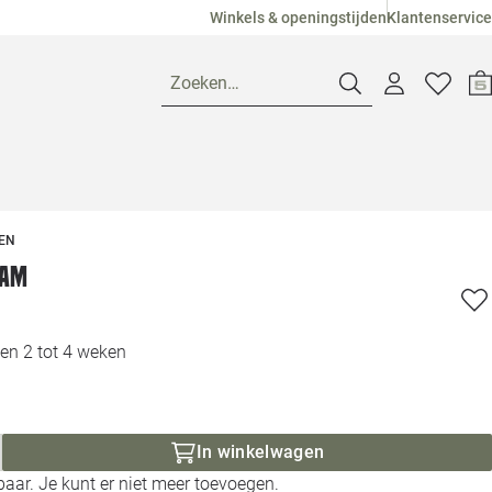
Winkels & openingstijden
Klantenservice
Zoeken…
Openingstijden
EN
Pagina suggesties
Loods 5 Ame
tam
Winkels
Loods 5 Dui
en 2 tot 4 weken
Klantenservice
Loods 5 Maas
Veelgestelde vragen
Loods 5 Slie
In winkelwagen
aar. Je kunt er niet meer toevoegen.