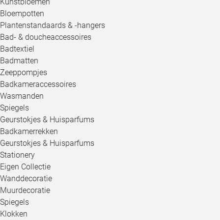
Kunstbloemen
Bloempotten
Plantenstandaards & -hangers
Bad- & doucheaccessoires
Badtextiel
Badmatten
Zeeppompjes
Badkameraccessoires
Wasmanden
Spiegels
Geurstokjes & Huisparfums
Badkamerrekken
Geurstokjes & Huisparfums
Stationery
Eigen Collectie
Wanddecoratie
Muurdecoratie
Spiegels
Klokken