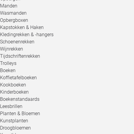
Manden
Wasmanden
Opbergboxen
Kapstokken & Haken
Kledingrekken & -hangers
Schoenenrekken
Wijnrekken
Tijdschriftenrekken
Trolleys
Boeken
Koffietafelboeken
Kookboeken
Kinderboeken
Boekenstandaards
Leesbrillen
Planten & Bloemen
Kunstplanten
Droogbloemen