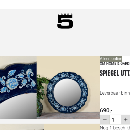
Alleen online
OM HOME & GARD
Spiegel Ut
Leverbaar binn
690,-
Nog 1 beschikb