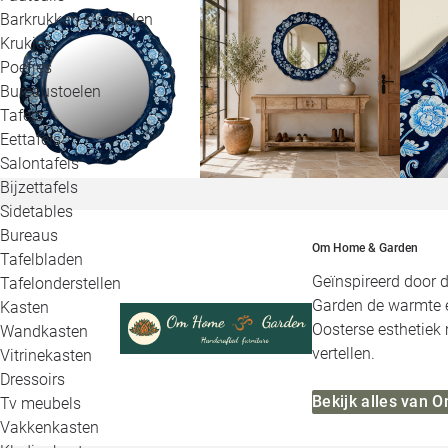
Barkrukken & -stoelen
Krukjes
Poefjes
Bureaustoelen
Tafels
Eettafels
Salontafels
Bijzettafels
Sidetables
Bureaus
Om Home & Garden
Tafelbladen
Geïnspireerd door 
Tafelonderstellen
Garden de warmte e
Kasten
Oosterse esthetiek 
Wandkasten
vertellen.
Vitrinekasten
Dressoirs
Bekijk alles van
Tv meubels
Vakkenkasten