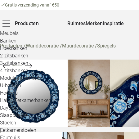
Gratis verzending vanaf €50
Producten
Ruimtes
Merken
Inspiratie
Meubels
Banken
Producten
/
Wanddecoratie
/
Muurdecoratie
/
Spiegels
Hoekbanken
2-zitsbanken
3-zitsbanken
4-zitsbanken
Modulaire banken
U-banken
Hockers
Hal- & Eetkamerbanken
Daybeds
Slaapbanken
Stoelen
Eetkamerstoelen
Fauteuils