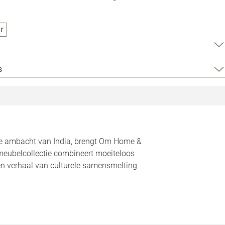
Loods 5 Za
Loods 5 Gara
r
Alle openingst
s
rde ambacht van India, brengt Om Home &
meubelcollectie combineert moeiteloos
een verhaal van culturele samensmelting