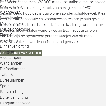
Vakkenkasten
Het Nederlandse merk WOOOD maakt betaalbare meubels voor
Kledingkasten
in jouw huis. Ze maken gebruik van stevig eiken of FSC-
Wandrekken
gecertificeerd hout, dat is dus wonen zonder schuldgevoel. Kies
Nachtkastjes
voor de wanddecoratie en woonaccessoires om je huis gezellig
Meubelhoezen
te maken, of bestel de banken, tafels en kasten gewoon online!
Meubelonderhoud
De series Meert, stalen wandrekjes en Bean, robuuste leren
Eigen Collectie
banken, zijn de opvallende paradepaardjes van dit merk.
Verlichting
WOOOD artikelen worden in Nederland gemaakt.
Binnenverlichting
Hanglampen
Bekijk alles van WOOOD
Vloerlampen
Wandlampen
Plafondlampen
Tafel- &
Bureaulampen
Spots
Railverlichting
Buitenverlichting
Hanglampen voor