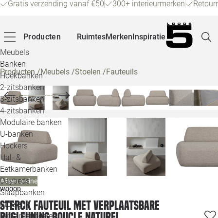
Gratis verzending vanaf €50
300+ interieurmerken
Retour
Producten
Ruimtes
Merken
Inspiratie
Meubels
Banken
Producten
/
Meubels
/
Stoelen
/
Fauteuils
Hoekbanken
Pagina
2-zitsbanken
3-zitsbanken
4-zitsbanken
Winke
Modulaire banken
U-banken
Klant
Hockers
Hal- &
Veelg
Eetkamerbanken
Daybeds
Alleen online
Openin
WOOOD
Slaapbanken
Loo
Sterck fauteuil met verplaatsbare
Stoelen
rugleuning boucle naturel
Eetkamerstoelen