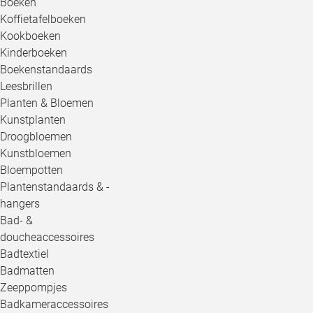
Boeken
Koffietafelboeken
Kookboeken
Kinderboeken
Boekenstandaards
Leesbrillen
Planten & Bloemen
Kunstplanten
Droogbloemen
Kunstbloemen
Bloempotten
Plantenstandaards & -
hangers
Bad- &
doucheaccessoires
Badtextiel
Badmatten
Zeeppompjes
Badkameraccessoires