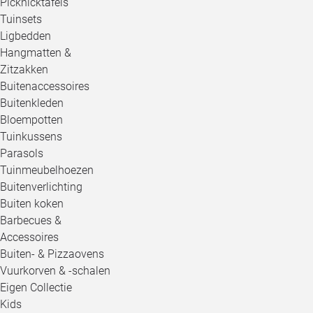
Picknicktafels
Tuinsets
Ligbedden
Hangmatten &
Zitzakken
Buitenaccessoires
Buitenkleden
Bloempotten
Tuinkussens
Parasols
Tuinmeubelhoezen
Buitenverlichting
Buiten koken
Barbecues &
Accessoires
Buiten- & Pizzaovens
Vuurkorven & -schalen
Eigen Collectie
Kids