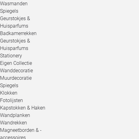
Wasmanden
Spiegels
Geurstokjes &
Huisparfums
Badkamerrekken
Geurstokjes &
Huisparfums
Stationery
Eigen Collectie
Wanddecoratie
Muurdecoratie
Spiegels
Klokken
Fotolijsten
Kapstokken & Haken
Wandplanken
Wandrekken
Magneetborden & -
accessoires