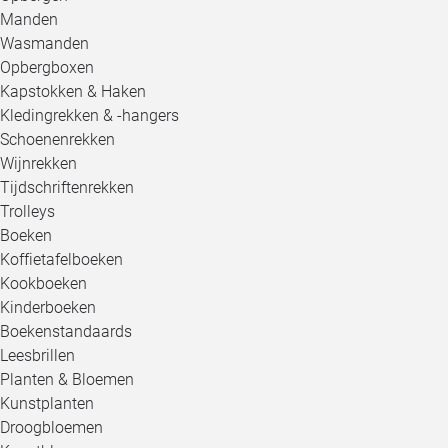
Manden
Wasmanden
Opbergboxen
Kapstokken & Haken
Kledingrekken & -hangers
Schoenenrekken
Wijnrekken
Tijdschriftenrekken
Trolleys
Boeken
Koffietafelboeken
Kookboeken
Kinderboeken
Boekenstandaards
Leesbrillen
Planten & Bloemen
Kunstplanten
Droogbloemen