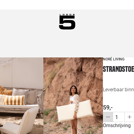
NORÉ LIVING
Strandstoe
Leverbaar bin
59,-
Omschrijving