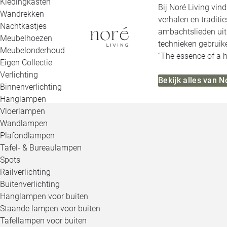
Kledingkasten
Bij Noré Living vin
Wandrekken
verhalen en tradit
Nachtkastjes
ambachtslieden ui
Meubelhoezen
technieken gebruik
Meubelonderhoud
‘’The essence of a 
Eigen Collectie
Verlichting
Bekijk alles van N
Binnenverlichting
Hanglampen
Vloerlampen
Wandlampen
Plafondlampen
Tafel- & Bureaulampen
Spots
Railverlichting
Buitenverlichting
Hanglampen voor buiten
Staande lampen voor buiten
Tafellampen voor buiten