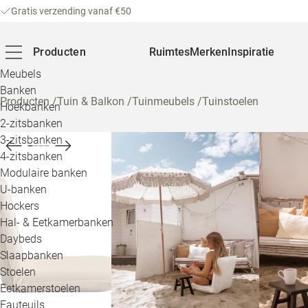
Gratis verzending vanaf €50
Producten
Ruimtes
Merken
Inspiratie
Meubels
Banken
Producten
/
Tuin & Balkon
/
Tuinmeubels
/
Tuinstoelen
Hoekbanken
2-zitsbanken
3-zitsbanken
4-zitsbanken
Modulaire banken
U-banken
Hockers
Hal- & Eetkamerbanken
Daybeds
Slaapbanken
Stoelen
Eetkamerstoelen
Fauteuils