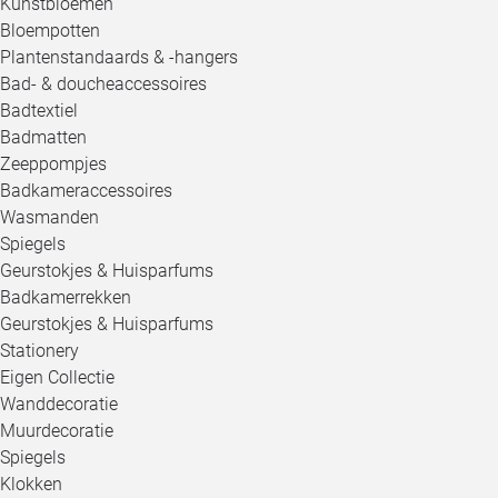
Kunstbloemen
Bloempotten
Plantenstandaards & -hangers
Bad- & doucheaccessoires
Badtextiel
Badmatten
Zeeppompjes
Badkameraccessoires
Wasmanden
Spiegels
Geurstokjes & Huisparfums
Badkamerrekken
Geurstokjes & Huisparfums
Stationery
Eigen Collectie
Wanddecoratie
Muurdecoratie
Spiegels
Klokken