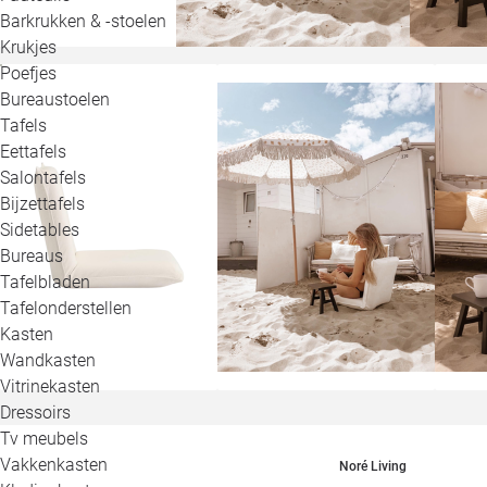
Barkrukken & -stoelen
Krukjes
Poefjes
Bureaustoelen
Tafels
Eettafels
Salontafels
Bijzettafels
Sidetables
Bureaus
Tafelbladen
Tafelonderstellen
Kasten
Wandkasten
Vitrinekasten
Dressoirs
Tv meubels
Vakkenkasten
Noré Living