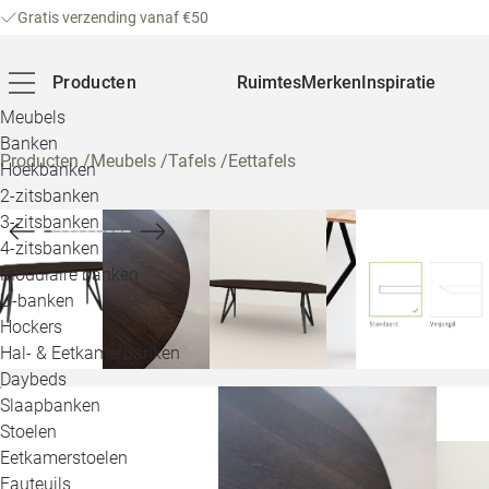
Gratis verzending vanaf €50
Producten
Ruimtes
Merken
Inspiratie
Meubels
Banken
Producten
/
Meubels
/
Tafels
/
Eettafels
Hoekbanken
2-zitsbanken
3-zitsbanken
4-zitsbanken
Modulaire banken
U-banken
Hockers
Hal- & Eetkamerbanken
Daybeds
Slaapbanken
Stoelen
Eetkamerstoelen
Fauteuils