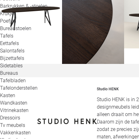
Barkrukken & -stoelen
Krukjes
Poefjes
Bureaustoelen
Tafels
Eettafels
Salontafels
Bijzettafels
Sidetables
Bureaus
Tafelbladen
Tafelonderstellen
Studio HENK
Kasten
Studio HENK is in 
Wandkasten
designmeubels leid
Vitrinekasten
alleen draait om h
Dressoirs
Daarom zijn de tafe
Tv meubels
zodat ze precies zi
Vakkenkasten
maten, afwerkingen,