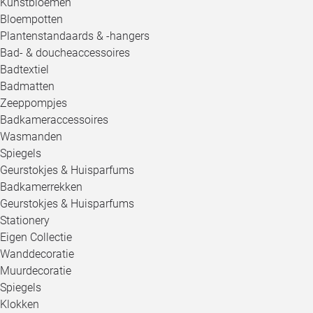
Kunstbloemen
Bloempotten
Plantenstandaards & -hangers
Bad- & doucheaccessoires
Badtextiel
Badmatten
Zeeppompjes
Badkameraccessoires
Wasmanden
Spiegels
Geurstokjes & Huisparfums
Badkamerrekken
Geurstokjes & Huisparfums
Stationery
Eigen Collectie
Wanddecoratie
Muurdecoratie
Spiegels
Klokken