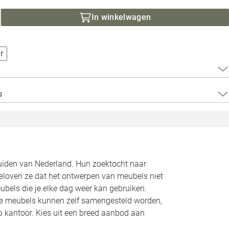
Loods 5 Za
In winkelwagen
Loods 5 Gara
r
Alle openingst
s
zuiden van Nederland. Hun zoektocht naar
geloven ze dat het ontwerpen van meubels niet
bels die je elke dag weer kan gebruiken.
Alle meubels kunnen zelf samengesteld worden,
op kantoor. Kies uit een breed aanbod aan