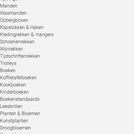
Manden
Wasmanden
Opbergboxen
Kapstokken & Haken
Kledingrekken & -hangers
Schoenenrekken
Wijnrekken
Tijdschriftenrekken
Trolleys
Boeken
Koffietafelboeken
Kookboeken
Kinderboeken
Boekenstandaards
Leesbrillen
Planten & Bloemen
Kunstplanten
Droogbloemen