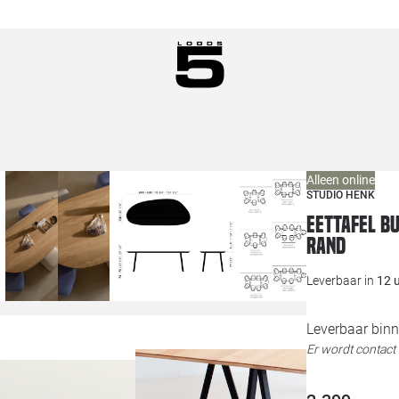
Alleen online
STUDIO HENK
Eettafel B
rand
Leverbaar in
12 
Leverbaar binn
Er wordt contac