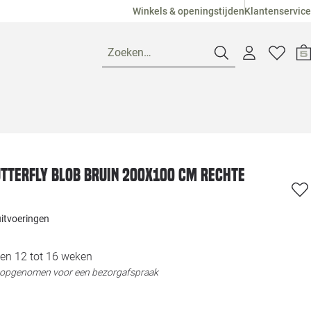
Winkels & openingstijden
Klantenservice
Zoeken…
Openingstijden
Pagina suggesties
Loods 5 Ame
utterfly blob bruin 200x100 cm rechte
Winkels
Loods 5 Dui
uitvoeringen
Klantenservice
Loods 5 Maas
en 12 tot 16 weken
t opgenomen voor een bezorgafspraak
Veelgestelde vragen
Loods 5 Slie